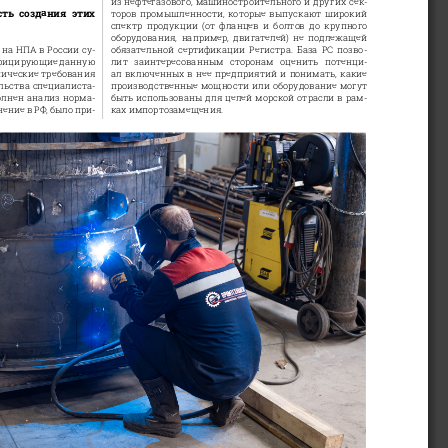
ть создания этих 
торов промышленности, которые выпускают широкий 
спектр  продукции  (от  фланцев  и  болтов  до  крупного 
оборудования,  например,  двигателей)  не  подлежащей 
 на НПА в России су
-
обязательной  сертификации  Регистра.  База  РС  позво
-
ифицирующие данную 
лит  заинтересованным  сторонам  оценить  потенци
-
нические требования 
ал включенных в нее предприятий и понимать, какие 
льства специалиста
-
производственные мощности или оборудование могут 
олнен анализ норма
-
быть использованы для целей морской отрасли в рам
-
ение в РФ, было при
-
ках импортозамещения. 