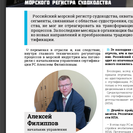
морского регистра судоходства
Российский морской регистр судоходства, охваты
сегменты, связанные с областью судостроения, су
ства, не мог не отреагировать на трансформац
процессов. За последние месяцы в организации б
ко новых направлений и преобразованы традици
тификации. 
О  переменах  в  отрасли  и,  как  следствие, 
П: 
За последние 
отрасль, как и лю
внутри  главного  технического  регулятора 
-
ния. Российский 
процессов в морской индустрии мы погово
-
одна из ключевых
рили с начальником управления сертифика
нового появилось 
ции РС Алексеем Филипповым.  
Бесспорно,  вслед  
пришли  перемены,  
но адаптироваться 
о  сертификации,  РС
только в тех направ
диционными в этой с
Среди прочих хочу
это  сертификация  
детельствование  н
(НПА).
П: 
Давайте прой
ментов. Расскажит
Алексей 
сти НПА. 
Филиппов
— В этом году РС 
стройки необитаем
начальник управления
НПА). Презентация 