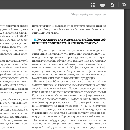
Presentation
Print
Download
Too
Mode
Моря требуют перемен
рече присутствовали 
нято решение о разработке соответствующих Правил, 
дприятий этого рын
-
которые будут содействовать обеспечению безопасно
-
«Курчатовский инсти
-
сти таких объектов. 
М «Малахит», ЦКБ МТ 
П: 
Расскажите о направлении сертификации соб
-
з», ООО «МГ-Сервис» 
ственных производств. В чем суть проекта? 
в живую дискуссию, 
, когда вводится но
-
—  РС  реализует  новое  направление  по  освидетель
-
отмечу, что примене
-
ствованию изготовителей, имеющих собственное про
-
а добровольной осно
-
изводство, в процессе которого удостоверяет, что пред
-
приятие способно обеспечить выпуск или переработку 
сил представителей 
материалов и изделий собственными силами. По ито
-
ад развитием требо
-
гам  освидетельствований  РС  формирует  единый  об
-
 для безопасной экс
-
щедоступный  перечень,  базу  данных  о  фактических 
того  в  составе  На
-
изготовителях,  их  мощностях,  технологических  воз
-
ра  была  образована 
можностях и изготавливаемой ими продукции.
ности которой стала 
По  сути  база  РС  –  это  инструмент,  актуальный  для 
и  выпускаются  под
-
судостроителей  и  проектно-конструкторских  органи
-
, есть много произ
-
заций, поскольку сейчас в России отсутствует как та
-
правлений. В рамках 
ковая единая верифицированная база производителей. 
аем их к разработке 
Есть  различные  базы,  но  именно  верифицированного 
списка с производителями, которые каким-либо обра
-
 разработать норма
-
зом были проверены, пока нет. Похожая работа на осно
-
ой будет унифициро
-
ве Постановления Правительства No 719 «О подтверж
-
согласованность  тре
-
дении  производства  промышленной  продукции  на 
ичных организаций, 
территории РФ» ведется в Минпромторге. Список фор
-
аблюдения и контро
-
мируется с участием Торгово-промышленной палаты.
лассов, сформирован 
В нашей базе будут представлены не только компании, 
 НПА на протяжении 
традиционно  специализирующиеся  на  производстве 
астоящий момент со
-
изделий и оборудования для судов, но и предприятия 
аправлении. 
из нефтегазового, машиностроительного и других сек
-