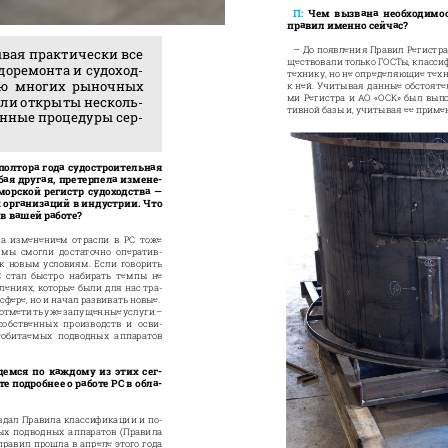
П: 
Чем вызвана необходимос
правил именно сейчас? 
— До появления Правил Регистра
вая практически все 
ществовали только ГОСТы, класс
доремонта и судоход
-
технику, но не определяющие тех
ию многих рыночных 
к ней. Учитывая данные обстояте
ми Регистра и АО «ОСК» был вып
ыли открыты несколь
-
тивной базы и, учитывая ее примен
онные процедуры сер
-
полтора года судостроительная 
бая другая, претерпела измене
-
морской регистр судоходства — 
 организаций в индустрии. Что 
в вашей работе? 
за  изменением  отрасли  в  РС  тоже 
мы  смогли  достаточно  оператив
-
к новым условиям. Если говорить 
  стал  быстро  набирать  темпы  не 
лениях, которые были для нас тра
-
фере, но и начал развивать новые. 
 отметить уже запущенные услуги –
собственных  производств  и  осви
-
еобитаемых  подводных  аппаратов 
демся по каждому из этих сег
-
е подробнее о работе РС в обла
-
издал Правила классификации и по
-
ых подводных аппаратов (Правила 
правил прошла в апреле этого года 