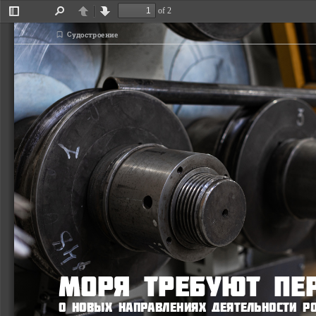
�x^
of 2
Toggle
Find
Previous
Next
Sidebar
Судостроение
Моря требуют пе
О новых направлениях деятельности Ро