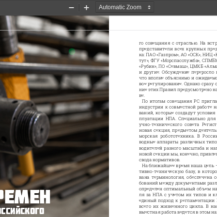
Zoom
Zoom
Out
In
го совещания с отраслью. На вст
представители всех крупных пре
ка: ПАО «Газпром», АО «ОСК», НИЦ 
тут», ФГУ «Морспасслужба», СПМБ
«Рубин», ПО «Севмаш», ЦМКБ «Алма
и другие. Обсуждение переросло 
что вполне объяснимо и ожидаемо
вое регулирование. Однако сразу 
ние этих Правил предусмотрено н
ве. 
По итогам совещания РС пригла
индустрии к совместной работе н
ваний, которые создадут условия
плуатации  НПА.  Специально  для  э
учно-технического  совета  Регист
новая секция, предметом деятель
морская  робототехника.  В  Росси
водные аппараты различных типов
водителей разного масштаба и на
новой секции мы, конечно, привлек
свода нормативов. 
На ближайшее время наша цель –
тивно-техническую базу, в котор
вана  терминология,  обеспечена  
бований между документами разл
ремен 
определен оптимальный объем н
ля за НПА с учетом их типов и к
единый подход к регламентации
всего их жизненного цикла. В н
ссийского 
вместная работа ведется в этом н