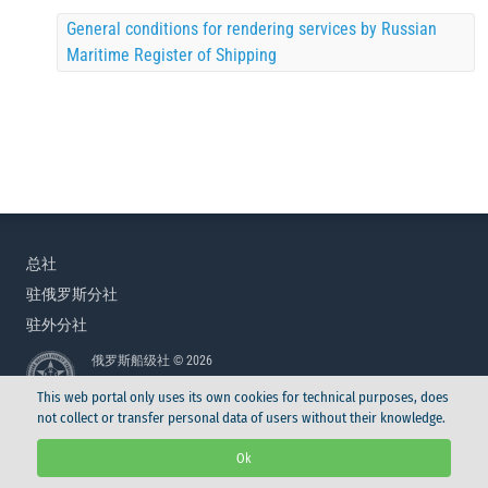
General conditions for rendering services by Russian
Maritime Register of Shipping
总社
驻俄罗斯分社
驻外分社
俄罗斯船级社 © 2026
This web portal only uses its own cookies for technical purposes, does
not collect or transfer personal data of users without their knowledge.
俄罗斯船级社 © 2026
Ok