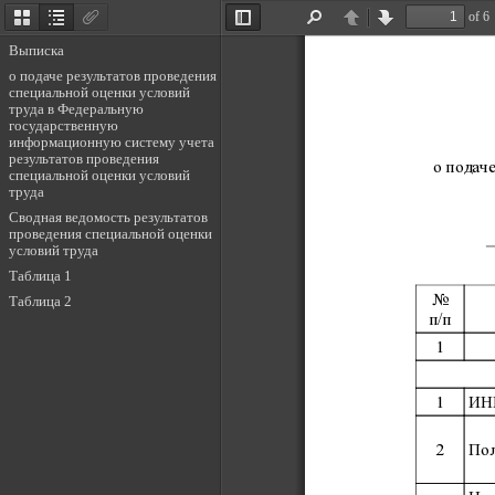
Контакты
of 6
Главное управление
Thumbnails
Document
Attachments
Toggle
Find
Previous
Next
Outline
Sidebar
Подразделения в России
Выписка
Подразделения за рубежом
о подаче результатов проведения
Заказать звонок
специальной оценки условий
труда в Федеральную
государственную
информационную систему учета
результатов проведения
о подач
специальной оценки условий
труда
Cводная ведомость результатов
проведения специальной оценки
условий труда
Таблица 1
Информация
Международная деятельность
No
Таблица 2
Противодействие коррупции
п/п
Карьера
1
Учетная политика
Подписка на рассылки
Сегменты
1
ИН
Судостроение и судоходство
Нефтегазовая промышленность
2
Пол
Контейнеры и грузы
Продукция и промышленное производство