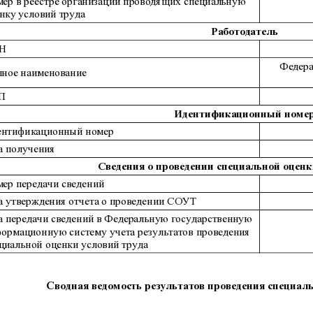
ер в реестре организаций проводящих специальную
нку условий труда
Работодатель
Н
Федера
ное наименование
П
Идентификационный номе
нтификационный номер
а получения
Сведения о проведении специальной оценк
я технических целей, он не собирает и не передает личные данны
ер передачи сведений
а утверждения отчета о проведении СОУТ
а передачи сведений в Федеральную государственную
ормационную систему учета результатов проведения
циальной оценки условий труда
Cводная ведомость результатов проведения специаль