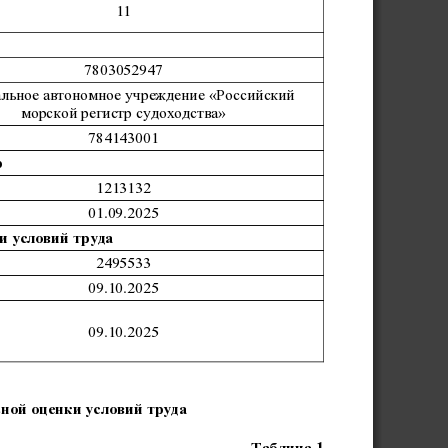
11
7803052947
льное автономное учреждение «Российский
морской регистр судоходства»
784143001
р
1213132
01.09.2025
и условий труда
е пользователей без их ведома.
2495533
09.10.2025
09.10.2025
ной оценки условий труда
Таблица 1