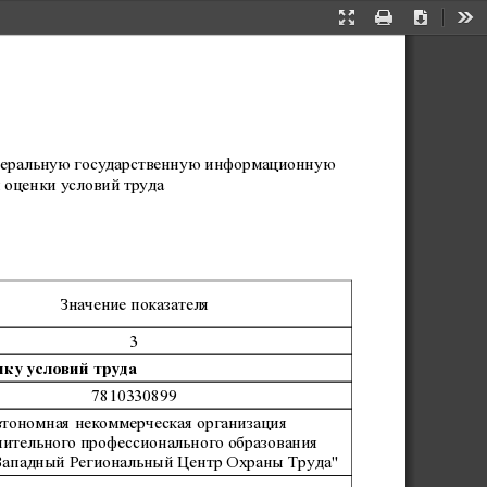
Presentation
Print
Download
Too
Mode
Федеральную государственную информационную
 оценки условий труда
Значение показателя
3
ку условий труда
7810330899
тономная некоммерческая организация
ительного профессионального образования
Западный Региональный Центр Охраны Труда"