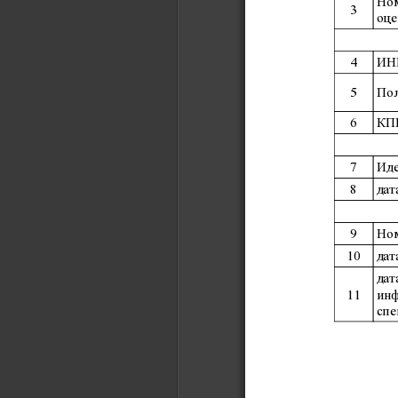
Обратная связь
Ном
3
Обращение граждан
оце
Заполнить анкету
Оставить отзыв
4
ИН
Задать вопрос
5
Пол
6
КП
7
Иде
8
дат
© Российский морской регистр судоходства, 2026
Условия использования
Логотип
Сайт
rs-class.org
использует собственные файлы cookie только дл
9
Ном
Понятно
10
дат
дат
11
инф
спе