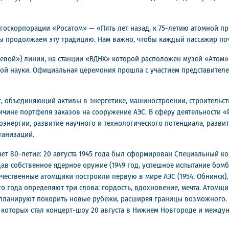
госкорпорации «Росатом» — «Пять лет назад, к 75-летию атомной п
ы продолжаем эту традицию. Нам важно, чтобы каждый пассажир почу
евой») линии, на станции «ВДНХ» которой расположен музей «Атом»
ой науки. Официальная церемония прошла с участием представителе
 объединяющий активы в энергетике, машиностроении, строительст
личине портфеля заказов на сооружение АЭС. В сферу деятельности
энергии, развитие научного и технологического потенциала, развит
ганизаций.
ет 80-летие: 20 августа 1945 года был сформирован Специальный к
здав собственное ядерное оружие (1949 год, успешное испытание бо
чественные атомщики построили первую в мире АЭС (1954, Обнинск)
о года определяют три слова: гордость, вдохновение, мечта. Атомщ
ланируют покорить новые рубежи, расширяя границы возможного. 8
 которых стал концерт-шоу 20 августа в Нижнем Новгороде и между