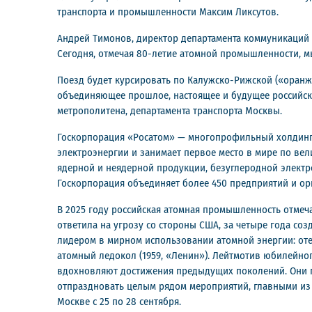
транспорта и промышленности Максим Ликсутов.
Андрей Тимонов, директор департамента коммуникаций 
Сегодня, отмечая 80-летие атомной промышленности, м
Поезд будет курсировать по Калужско-Рижской («оранж
объединяющее прошлое, настоящее и будущее российск
метрополитена, департамента транспорта Москвы.
Госкорпорация «Росатом» — многопрофильный холдинг,
электроэнергии и занимает первое место в мире по ве
ядерной и неядерной продукции, безуглеродной электро
Госкорпорация объединяет более 450 предприятий и ор
В 2025 году российская атомная промышленность отмеча
ответила на угрозу со стороны США, за четыре года со
лидером в мирном использовании атомной энергии: оте
атомный ледокол (1959, «Ленин»). Лейтмотив юбилейног
вдохновляют достижения предыдущих поколений. Они п
отпраздновать целым рядом мероприятий, главными из
Москве с 25 по 28 сентября.