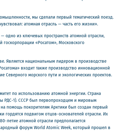
ромышленности, мы сделали первый тематический поезд.
вствовал: атомная отрасль — часть его жизни».
 — одно из ключевых пространств атомной отрасли,
й госкорпорации «Росатом», Московского
ве. Является национальным лидером в производстве
 «Росатома» входит также производство инновационной
ие Северного морского пути и экологических проектов.
омитет по использованию атомной энергии. Страна
мбы РДС-1). СССР был первопроходцем и мировым
, на помощь покорителям Арктики был создан первый
ики гордятся подвигом отцов-основателей отрасли. Их
0-летие атомной отрасли предполагается
народный форум World Atomic Week, который прошел в