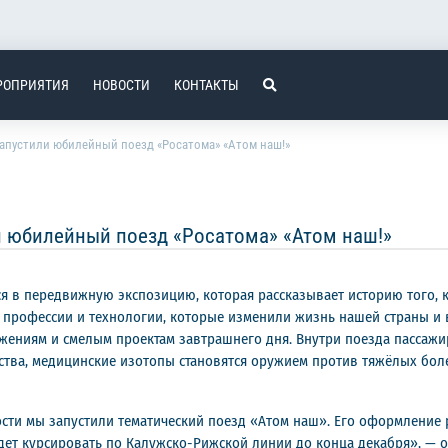
РОПРИЯТИЯ
НОВОСТИ
КОНТАКТЫ
апустили юбилейный поезд «Росатома» «Атом наш!»
 юбилейный поезд «Росатома» «Атом наш!»
ся в передвижную экспозицию, которая рассказывает историю того, к
 профессии и технологии, которые изменили жизнь нашей страны и 
жениям и смелым проектам завтрашнего дня. Внутри поезда пассажи
тва, медицинские изотопы становятся оружием против тяжёлых боле
сти мы запустили тематический поезд «Атом наш». Его оформление р
удет курсировать по Калужско-Рижской линии до конца декабря», — 