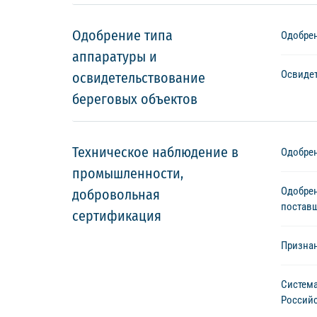
Одобрение типа
Одобрен
аппаратуры и
Освидет
освидетельствование
береговых объектов
Техническое наблюдение в
Одобрен
промышленности,
Одобрен
добровольная
постав
сертификация
Признан
Система
Российс