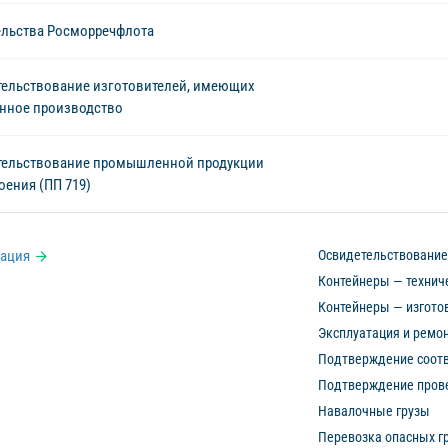
ельства Росморречфлота
ельствование изготовителей, имеющих
нное производство
тельствование промышленной продукции
оения (ПП 719)
ация
Освидетельствование
Контейнеры — технич
Контейнеры — изгото
Эксплуатация и ремо
Подтверждение соотв
Подтверждение прове
Навалочные грузы
Перевозка опасных гр