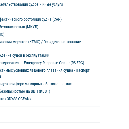
етельствования судов и иные услуги
актического состояния судна (CAP)
безопасностью (МКУБ)
ПС)
живания моряков (КТМС) / Освидетельствование
дение судов в эксплуатации
агирования — Emergency Response Center (RS-ERC)
стимых условиях ледового плавания судна - Паспорт
и
ьцев при форс-мажорных обстоятельствах
безопасностью на ВВП (КВВТ)
кс «ODYSS OCEAN»