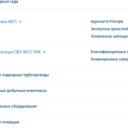
рные суда
ойке МСП
Approval-In-Principle
Экспертиза проектно
Техническое наблюде
уатации ПБУ, МСП, ПНК
Классификационные 
Конвенционные освид
е подводные трубопроводы
ные добычные комплексы
зовое оборудование
е операции