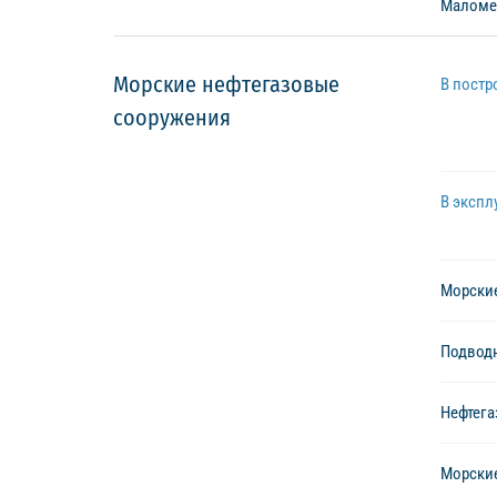
Маломе
Морские нефтегазовые
В постр
сооружения
В экспл
Морски
Подвод
Нефтега
Морски