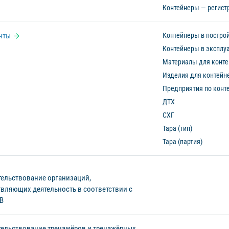
Контейнеры — регистр
нты
Контейнеры в постро
Контейнеры в эксплу
Материалы для конте
Изделия для контейн
Предприятия по конт
ДТХ
СХГ
Тара (тип)
Тара (партия)
ельствование организаций,
вляющих деятельность в соответствии с
В
ельствование тренажёров и тренажёрных