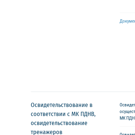
Докуме
Освидетельствование в
Освидет
осущест
соответствии с МК ПДНВ,
МК ПДН
освидетельствование
тренажеров
Освидет