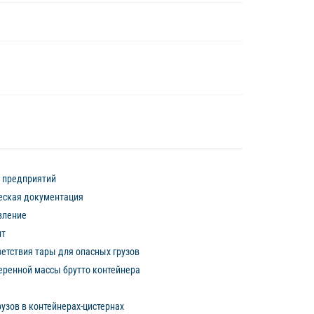
 предприятий
еская документация
вление
нт
етствия тары для опасных грузов
ренной массы брутто контейнера
узов в контейнерах-цистернах