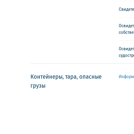
Свидет
Освидет
собстве
Освиде
судостр
Контейнеры, тара, опасные
Информ
грузы