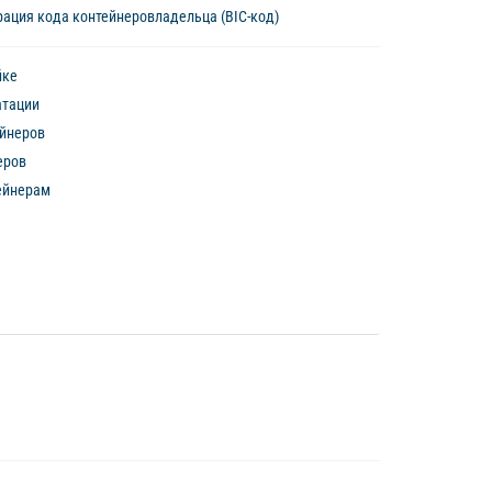
ация кода контейнеровладельца (BIC-код)
йке
атации
йнеров
еров
ейнерам