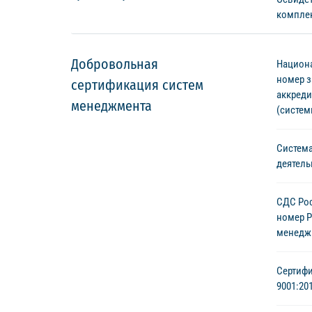
компле
Добровольная
Национа
номер з
сертификация систем
аккреди
менеджмента
(систе
Система
деятель
СДС Рос
номер Р
менедж
Сертифи
9001:20