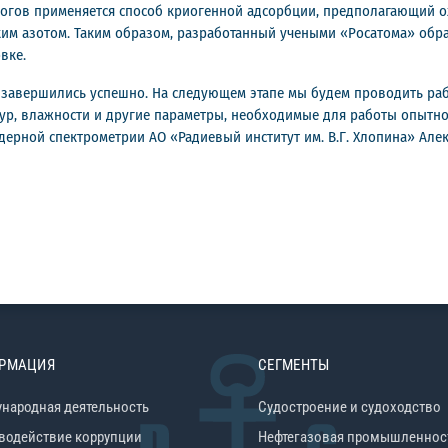
логов применяется способ криогенной адсорбции, предполагающий о
им азотом. Таким образом, разработанный учеными «Росатома» обр
вке.
 завершились успешно. На следующем этапе мы будем проводить ра
тур, влажности и другие параметры, необходимые для работы опытно
ерной спектрометрии АО «Радиевый институт им. В.Г. Хлопина» Алек
РМАЦИЯ
СЕГМЕНТЫ
народная деятельность
Судостроение и судоходство
водействие коррупции
Нефтегазовая промышленнос