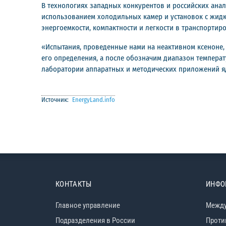
В технологиях западных конкурентов и российских ана
использованием холодильных камер и установок с жидк
энергоемкости, компактности и легкости в транспортиро
«Испытания, проведенные нами на неактивном ксеноне,
его определения, а после обозначим диапазон темпера
лаборатории аппаратных и методических приложений яд
Источник:
EnergyLand.info
КОНТАКТЫ
ИНФО
Главное управление
Между
Подразделения в России
Проти