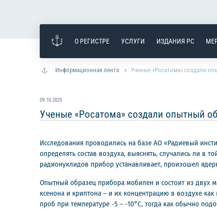
О РЕГИСТРЕ
УСЛУГИ
ИЗДАНИЯ РС
МЕ
Информационная лента
Ученые «Росатома» создали опы
09.10.2025
Ученые «Росатома» создали опытный об
Исследования проводились на базе АО «Радиевый инстит
определять состав воздуха, выяснять, случались ли в 
радионуклидов прибор устанавливает, произошел ядерн
Опытный образец прибора мобилен и состоит из двух м
ксенона и криптона – и их концентрацию в воздухе ка
проб при температуре -5 – -10°C, тогда как обычно под