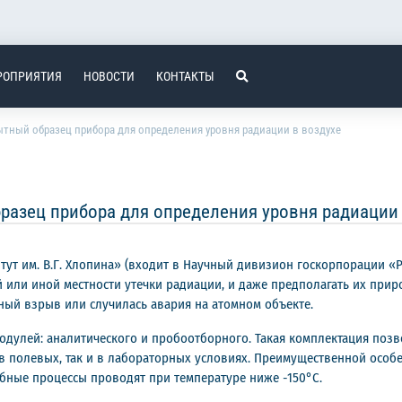
РОПРИЯТИЯ
НОВОСТИ
КОНТАКТЫ
тный образец прибора для определения уровня радиации в воздухе
разец прибора для определения уровня радиации 
ут им. В.Г. Хлопина» (входит в Научный дивизион госкорпорации «Р
той или иной местности утечки радиации, и даже предполагать их п
ый взрыв или случилась авария на атомном объекте.
одулей: аналитического и пробоотборного. Такая комплектация позв
к в полевых, так и в лабораторных условиях. Преимущественной осо
обные процессы проводят при температуре ниже -150°C.