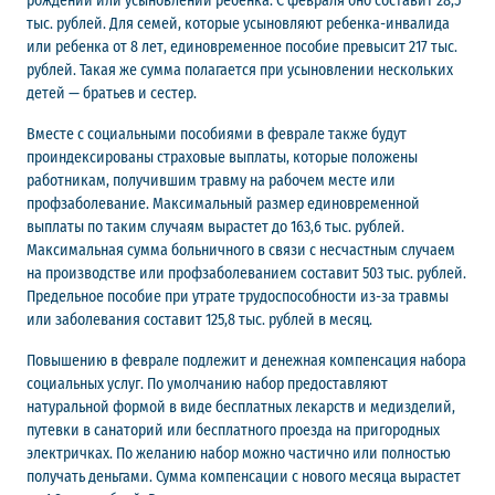
рождении или усыновлении ребенка. С февраля оно составит 28,5
тыс. рублей. Для семей, которые усыновляют ребенка-инвалида
или ребенка от 8 лет, единовременное пособие превысит 217 тыс.
рублей. Такая же сумма полагается при усыновлении нескольких
детей — братьев и сестер.
Вместе с социальными пособиями в феврале также будут
проиндексированы страховые выплаты, которые положены
работникам, получившим травму на рабочем месте или
профзаболевание. Максимальный размер единовременной
выплаты по таким случаям вырастет до 163,6 тыс. рублей.
Максимальная сумма больничного в связи с несчастным случаем
на производстве или профзаболеванием составит 503 тыс. рублей.
Предельное пособие при утрате трудоспособности из-за травмы
или заболевания составит 125,8 тыс. рублей в месяц.
Повышению в феврале подлежит и денежная компенсация набора
социальных услуг. По умолчанию набор предоставляют
натуральной формой в виде бесплатных лекарств и медизделий,
путевки в санаторий или бесплатного проезда на пригородных
электричках. По желанию набор можно частично или полностью
получать деньгами. Сумма компенсации с нового месяца вырастет