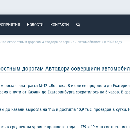
РОПРИЯТИЯ
НОВОСТИ
КОНТАКТЫ
к по скоростным дорогам Автодора совершили автомобилисты в 2025 году
ростным дорогам Автодора совершили автомобили
м роста стала трасса М-12 «Восток». В июле ее продлили до Екатери
емя в пути от Казани до Екатеринбурга сократилось на 6 часов. В ср
ы до Казани выросла на 11% и достигла 10,9 тыс. проездов в сутки. 
ось в среднем на уровне прошлого года — 179 и 19 млн соответстве