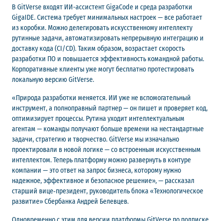
В GitVerse входят ИИ-ассистент GigaCode и среда разработки
GigaIDE. Система требует минимальных настроек — все работает
из коробки. Можно делегировать искусственному интеллекту
рутинные задачи, автоматизировать непрерывную интеграцию и
доставку кода (CI/CD). Таким образом, возрастает скорость
разработки ПО и повышается эффективность командной работы.
Корпоративные клиенты уже могут бесплатно протестировать
локальную версию GitVerse.
«Природа разработки меняется. ИИ уже не вспомогательный
инструмент, а полноправный партнер — он пишет и проверяет код,
оптимизирует процессы. Рутина уходит интеллектуальным
агентам — команды получают больше времени на нестандартные
задачи, стратегию и творчество. GitVerse мы изначально
проектировали в новой логике — со встроенным искусственным
интеллектом. Теперь платформу можно развернуть в контуре
компании — это ответ на запрос бизнеса, которому нужно
надежное, эффективное и безопасное решение», — рассказал
старший вице‑президент, руководитель блока «Технологическое
развитие» Сбербанка Андрей Белевцев.
Одновременно с этим для версии платформы GitVerse по подписке