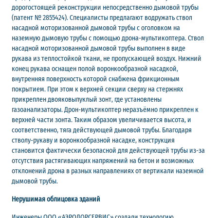
дорогостоящей реконструкции непосредственно дымовой трубы
(патент № 2855424). Специалисты предлагают водружать ствол
насадной моторизованной дымовой трубы с оголовком на
наземную дымовую трубы с помощью дрона-мультикоптера. Ствол
насадной моторизованной дымовой трубы выполнен в виде
рукава из теплостойкой ткани, не пропускающей воздух. Нижний
конец рукава оснащен полой воронкообразной насадкой,
внутренняя поверхность которой снабжена фрикционным
покрытием. При этом к верхней секции сверху на стержнях
прикреплен двояковыпуклый зонт, где установлены
газоанализаторы. Дрон-мультикоптер неразъёмно прикреплен к
верхней части зонта. Таким образом увеличивается высота, и
соответственно, тяга действующей дымовой трубы. Благодаря
стволу-рукаву и воронкообразной насадке, конструкция
становится фактически безопасной для действующей трубы из-за
отсутствия растягивающих напряжений на бетон и возможных
отклонений дрона в разных направлениях от вертикали наземной
дымовой трубы.
Нерушимая облицовка зданий
Инженеры ООО «АЭРОДОРСЕРВИС» создали технологию