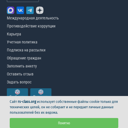
Международная деятельность
Противодействие коррупции
Карьера
Учетная политика
Подписка на рассылки
Обращение граждан
Заполнить анкету
Оставить отзыв
Задать вопрос
Сайт
rs-class.org
использует собственные файлы cookie только для
технических целей, он не собирает и не передает личные данные
пользователей без их ведома.
© Российский морской регистр судоходства, 2026
Понятно
Условия использования
Логотип