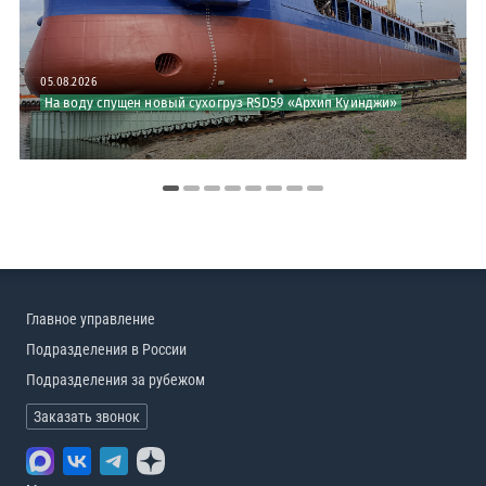
05.08.2026
30.07.2026
На воду спущен новый сухогруз RSD59 «Архип Куинджи»
РС принял участие в совещании по безопасности круизных судов
Главное управление
Подразделения в России
Подразделения за рубежом
Заказать звонок