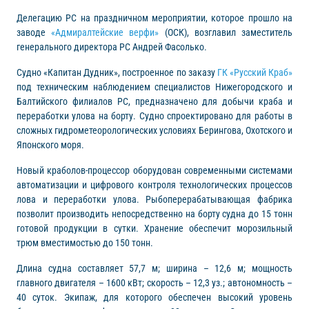
Делегацию РС на праздничном мероприятии, которое прошло на
заводе
«Адмиралтейские верфи»
(ОСК), возглавил заместитель
генерального директора РС Андрей Фасолько.
Судно «Капитан Дудник», построенное по заказу
ГК «Русский Краб»
под техническим наблюдением специалистов Нижегородского и
Балтийского филиалов РС, предназначено для добычи краба и
переработки улова на борту. Судно спроектировано для работы в
сложных гидрометеорологических условиях Берингова, Охотского и
Японского моря.
Новый краболов-процессор оборудован современными системами
автоматизации и цифрового контроля технологических процессов
лова и переработки улова. Рыбоперерабатывающая фабрика
позволит производить непосредственно на борту судна до 15 тонн
готовой продукции в сутки. Хранение обеспечит морозильный
трюм вместимостью до 150 тонн.
Длина судна составляет 57,7 м; ширина – 12,6 м; мощность
главного двигателя – 1600 кВт; скорость – 12,3 уз.; автономность –
40 суток. Экипаж, для которого обеспечен высокий уровень