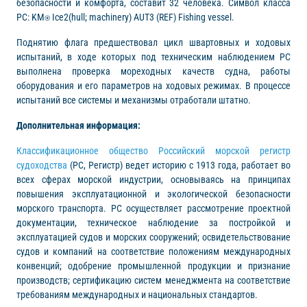
безопасности и комфорта, составит 32 человека. Символ класса
РС: KM⍟ Ice2(hull; machinery) AUT3 (REF) Fishing vessel.
Поднятию флага предшествовал цикл швартовных и ходовых
испытаний, в ходе которых под техническим наблюдением РС
выполнена проверка мореходных качеств судна, работы
оборудования и его параметров на ходовых режимах. В процессе
испытаний все системы и механизмы отработали штатно.
Дополнительная информация:
Классификационное общество Российский морской регистр
судоходства
(РС, Регистр) ведет историю с 1913 года, работает во
всех сферах морской индустрии, основываясь на принципах
повышения эксплуатационной и экологической безопасности
морского транспорта. РС осуществляет рассмотрение проектной
документации, техническое наблюдение за постройкой и
эксплуатацией судов и морских сооружений; освидетельствование
судов и компаний на соответствие положениям международных
конвенций; одобрение промышленной продукции и признание
производств; сертификацию систем менеджмента на соответствие
требованиям международных и национальных стандартов.