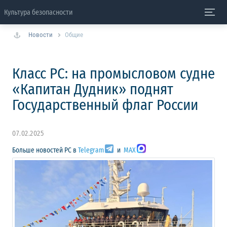
Культура безопасности
Новости
Общие
Класс РС: на промысловом судне
«Капитан Дудник» поднят
Государственный флаг России
07.02.2025
Больше новостей РС в
Telegram
и
MAX