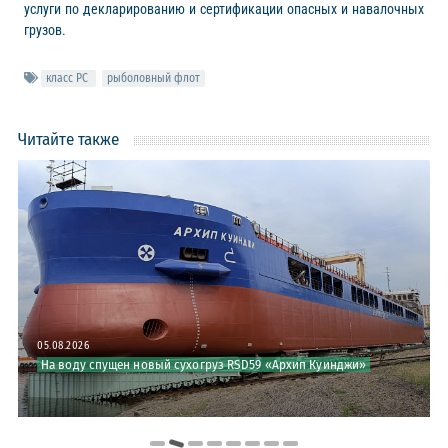
услуги по декларированию и сертификации опасных и навалочных
грузов.
класс РС
рыболовный флот
Читайте также
05.08.2026
30.07.2026
На воду спущен новый сухогруз RSD59 «Архип Куинджи»
РС принял участие в совещании по безопасности круизных судов