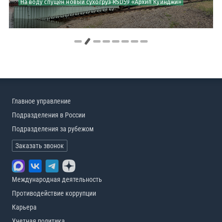
На воду спущен новый сухогруз RSD59 «Архип Куинджи»
РС принял участие в совещании по безопасности круизных судов
Главное управление
Подразделения в России
Подразделения за рубежом
Заказать звонок
Международная деятельность
Противодействие коррупции
Карьера
Учетная политика