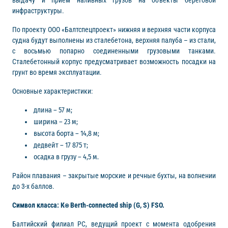
выдачу и прием наливных грузов на объекты береговой
инфраструктуры.
По проекту ООО «Балтспецпроект» нижняя и верхняя части корпуса
судна будут выполнены из сталебетона, верхняя палуба – из стали,
с восьмью попарно соединенными грузовыми танками.
Сталебетонный корпус предусматривает возможность посадки на
грунт во время эксплуатации.
Основные характеристики:
длина – 57 м;
ширина – 23 м;
высота борта – 14,8 м;
дедвейт – 17 875 т;
осадка в грузу – 4,5 м.
Район плавания – закрытые морские и речные бухты, на волнении
до 3-х баллов.
Символ класса: К⍟ Berth-connected ship (G, S) FSO.
Балтийский филиал РС, ведущий проект с момента одобрения