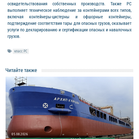
освидетельствования собственных производств. Также РС
выполняет техническое наблюдение за контейнерами всех типов,
включая контейнеры-цистерны и офшорные контейнеры,
подтверждение соответствия тары для опасных грузов, оказывает
услуги по декларированию и сертификации опасных и навалочных
грузов.
класс РС
Читайте также
05.08.2026
30.07.2026