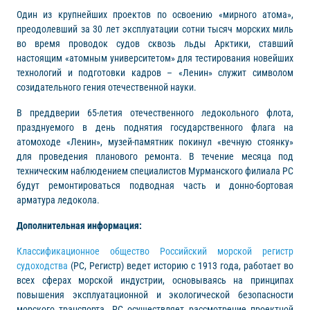
Один из крупнейших проектов по освоению «мирного атома»,
преодолевший за 30 лет эксплуатации сотни тысяч морских миль
во время проводок судов сквозь льды Арктики, ставший
настоящим «атомным университетом» для тестирования новейших
технологий и подготовки кадров – «Ленин» служит символом
созидательного гения отечественной науки.
В преддверии 65-летия отечественного ледокольного флота,
празднуемого в день поднятия государственного флага на
атомоходе «Ленин», музей-памятник покинул «вечную стоянку»
для проведения планового ремонта. В течение месяца под
техническим наблюдением специалистов Мурманского филиала РС
будут ремонтироваться подводная часть и донно-бортовая
арматура ледокола.
Дополнительная информация:
Классификационное общество Российский морской регистр
судоходства
(РС, Регистр) ведет историю с 1913 года, работает во
всех сферах морской индустрии, основываясь на принципах
повышения эксплуатационной и экологической безопасности
морского транспорта. РС осуществляет рассмотрение проектной