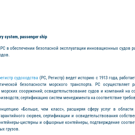
ry system, passenger ship
 РС в обеспечении безопасной эксплуатации инновационных судов ра
дов. ​
егистр судоходства
(РС, Регистр) ведет историю с 1913 года, работа
ической безопасности морского транспорта. РС осуществляет ра
и морских сооружений; освидетельствование судов и компаний на 
изводств; сертификацию систем менеджмента на соответствие требо
нцепцию «Больше, чем класс», расширяя сферу услуг в области 
гарантийного сюрвея, сертификации и освидетельствования собств
онтейнеры-цистерны и офшорные контейнеры, подтверждение соответс
ых грузов.