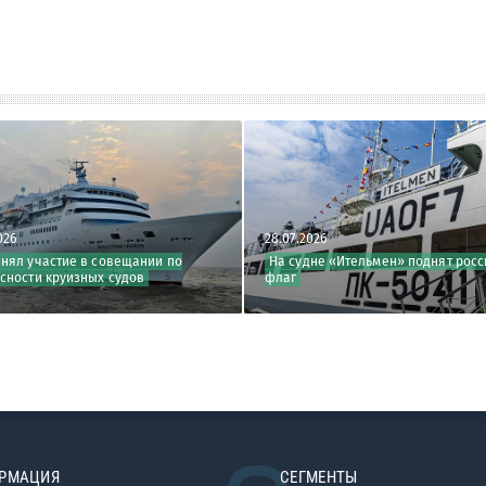
28.07.2026
27.07.2
щании по
На судне «Ительмен» поднят российский
В кла
ов
флаг
РМАЦИЯ
СЕГМЕНТЫ