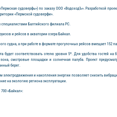
Пермская судоверфь») по заказу ООО «ВодоходЪ». Разработкой прое
рритории «Пермской судоверфи».
я специалистами Балтийского филиала РС.
уизов и рейсов в акватории озера Байкал.
ого судна, а при работе в формате прогулочных рейсов вмещает 152 п
та будет соответствовать отелю уровня 5*. Для удобства гостей на
-зона, смотровые площадки и солнечная палуба. Проект предусмат
нный берег.
ем электродвижения и накопления энергии позволяет снизить вибраци
ние на экологию региона эксплуатации.
 700 «Байкал»: