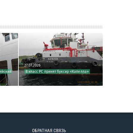
026
27.07.2026
сс РС принят буксир «Капелла»
Спущено на воду пассажирское с
проекта F2
ОБРАТНАЯ СВЯЗЬ