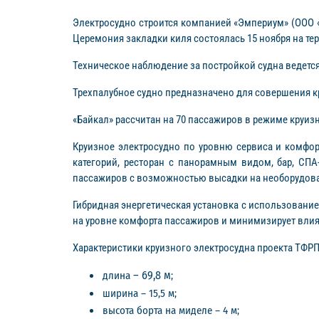
Электросудно строится компанией «Эмпериум» (ООО «
Церемония закладки киля состоялась 15 ноября на те
Техническое наблюдение за постройкой судна ведетс
Трехпалубное судно предназначено для совершения кр
«Байкал» рассчитан на 70 пассажиров в режиме круизн
Круизное электросудно по уровню сервиса и комфор
категорий, ресторан с панорамным видом, бар, СПА
пассажиров с возможностью высадки на необорудова
Гибридная энергетическая установка с использовани
на уровне комфорта пассажиров и минимизирует влия
Характеристики круизного электросудна проекта ТФРП
–
69,8 м
длина
;
ширина – 15,5 м;
высота борта на миделе – 4 м;