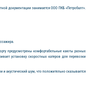
ктной документации занимается ООО ПКБ «Петробалт».
ассажира.
 борту предусмотрены комфортабельные каюты разных
ривает установку скоростных катеров для перевозки
и и акустический шум, что положительно сказывается