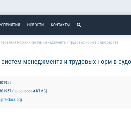
РОПРИЯТИЯ
НОВОСТИ
КОНТАКТЫ
ствования морских систем менеджмента и трудовых норм в судоходстве
 систем менеджмента и трудовых норм в суд
3801956
3801957 (по вопросам КТМС)
a@rs-class.org