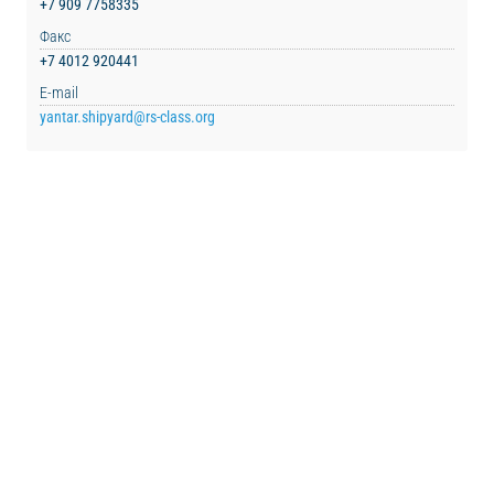
+7 909 7758335
Факс
+7 4012 920441
E-mail
yantar.shipyard@rs-class.org