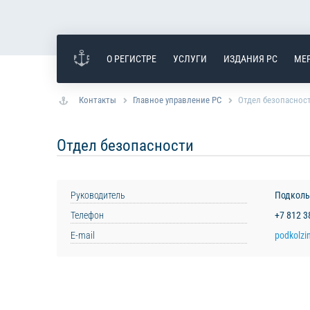
О РЕГИСТРЕ
УСЛУГИ
ИЗДАНИЯ РС
МЕ
Контакты
Главное управление РС
Отдел безопаснос
Отдел безопасности
Руководитель
Подколь
Телефон
+7 812 
E-mail
podkolzin