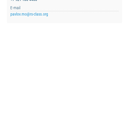
E-mail
pavlov.mo@rs-class.org