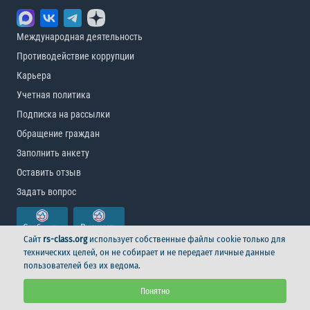
Международная деятельность
Противодействие коррупции
Карьера
Учетная политика
Подписка на рассылки
Обращение граждан
Заполнить анкету
Оставить отзыв
Задать вопрос
Сайт
rs-class.org
использует собственные файлы cookie только для
технических целей, он не собирает и не передает личные данные
пользователей без их ведома.
© Российский морской регистр судоходства, 2026
Понятно
Условия использования
Логотип