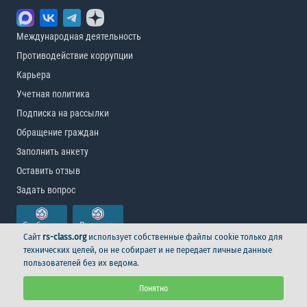
Международная деятельность
Противодействие коррупции
Карьера
Учетная политика
Подписка на рассылки
Обращение граждан
Заполнить анкету
Оставить отзыв
Задать вопрос
Сайт
rs-class.org
использует собственные файлы cookie только для
технических целей, он не собирает и не передает личные данные
пользователей без их ведома.
© Российский морской регистр судоходства, 2026
Понятно
Условия использования
Логотип