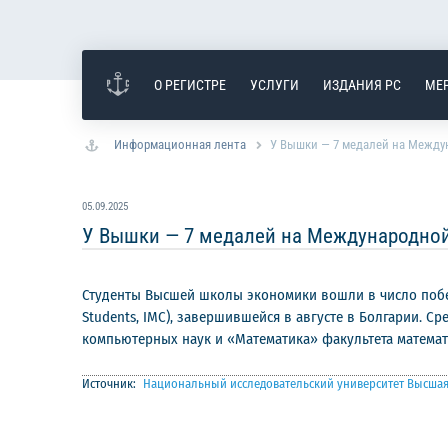
О РЕГИСТРЕ
УСЛУГИ
ИЗДАНИЯ РС
МЕ
Информационная лента
У Вышки — 7 медалей на Между
05.09.2025
У Вышки — 7 медалей на Международной
Студенты Высшей школы экономики вошли в число победи
Students, IMC), завершившейся в августе в Болгарии.
компьютерных наук и «Математика» факультета математ
Источник:
Национальный исследовательский университет Высша