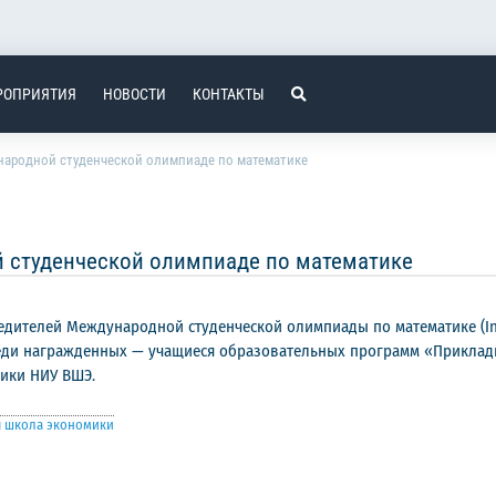
РОПРИЯТИЯ
НОВОСТИ
КОНТАКТЫ
народной студенческой олимпиаде по математике
 студенческой олимпиаде по математике
телей Международной студенческой олимпиады по математике (Intern
 Среди награжденных — учащиеся образовательных программ «Приклад
ики НИУ ВШЭ.
я школа экономики