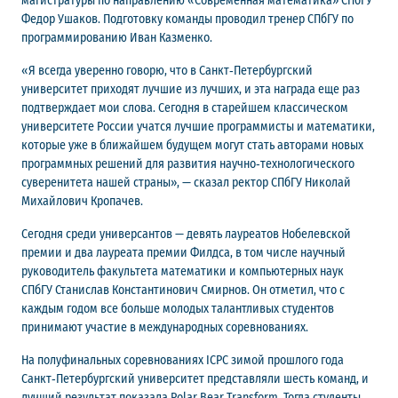
магистратуры по направлению «Современная математика» СПбГУ
Федор Ушаков. Подготовку команды проводил тренер СПбГУ по
программированию Иван Казменко.
«Я всегда уверенно говорю, что в Санкт‑Петербургский
университет приходят лучшие из лучших, и эта награда еще раз
подтверждает мои слова. Сегодня в старейшем классическом
университете России учатся лучшие программисты и математики,
которые уже в ближайшем будущем могут стать авторами новых
программных решений для развития научно‑технологического
суверенитета нашей страны», — сказал ректор СПбГУ Николай
Михайлович Кропачев.
Сегодня среди универсантов — девять лауреатов Нобелевской
премии и два лауреата премии Филдса, в том числе научный
руководитель факультета математики и компьютерных наук
СПбГУ Станислав Константинович Смирнов. Он отметил, что с
каждым годом все больше молодых талантливых студентов
принимают участие в международных соревнованиях.
На полуфинальных соревнованиях ICPC зимой прошлого года
Санкт‑Петербургский университет представляли шесть команд, и
лучший результат показала Polar Bear Transform. Тогда студенты