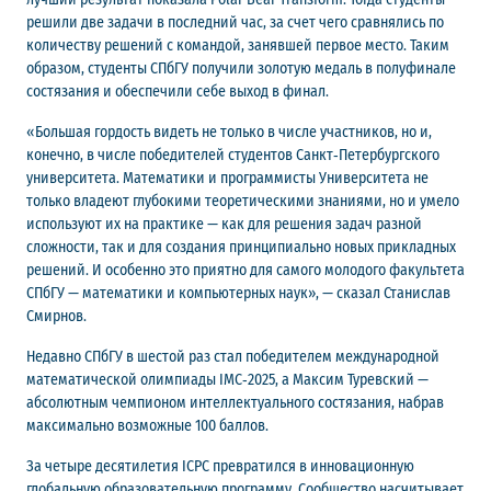
решили две задачи в последний час, за счет чего сравнялись по
количеству решений с командой, занявшей первое место. Таким
образом, студенты СПбГУ получили золотую медаль в полуфинале
состязания и обеспечили себе выход в финал.
«Большая гордость видеть не только в числе участников, но и,
конечно, в числе победителей студентов Санкт‑Петербургского
университета. Математики и программисты Университета не
только владеют глубокими теоретическими знаниями, но и умело
используют их на практике — как для решения задач разной
сложности, так и для создания принципиально новых прикладных
решений. И особенно это приятно для самого молодого факультета
СПбГУ — математики и компьютерных наук», — сказал Станислав
Смирнов.
Недавно СПбГУ в шестой раз стал победителем международной
математической олимпиады IMC‑2025, а Максим Туревский —
абсолютным чемпионом интеллектуального состязания, набрав
максимально возможные 100 баллов.
За четыре десятилетия ICPC превратился в инновационную
глобальную образовательную программу. Сообщество насчитывает