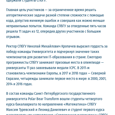
одержали студенты СПбГУ.
Главная цель участников — за ограниченное время решить
алгоритмические задачи разной степени сложности с помощью
кода, допустив минимум ошибок и совершив как можно меньше
неправильных попыток. Команда СПбГУ за отведенные пять часов
решила 11 задач из 12, опередив других участников с большим
отрывом.
Ректор СПбГУ Николай Михайлович Кропачев выразил гордость за
победу команды Университета и подчеркнул значение таких
чемпионатов для развития IT‑образования в стране. Ежегодно
программисты СПбГУ занимают призовые места в олимпиаде —
универсанты 11 раз завоевывали медали ICPC. В 2011‑м
становились чемпионами Европы, в 2017 и 2018 годах — Северной
Евразии, четырежды занимали первое место в мире: в 2000, 2001,
2014 и 2016 годах.
В состав команды Санкт‑Петербургского государственного
университета Polar Bear Transform вошли студенты четвертого
курса бакалавриата по направлению «Математика» СПбГУ
Максим Туревский и Леонид Данилевич и студент первого курса