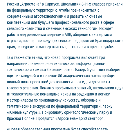
России „Агросмена“ в Сириусе. Школьники 8-11-х классов приехали
на федеральную территорию, чтобы познакомиться с
современными агротехнологиями и развить ключевые
компетенции для будущего профессионального роста в сфере
сельского хозяйства и смежных высоких технологий. Их ждет
работа над реальными задачами АПК, общение с экспертами
отрасли, посещение ведущих сельхозпредприятий Краснодарского
края, экскурсии и мастер-классы», — сказали в пресс-службе.
Там также отметили, что новая программа включает три
направления: инженерно-техническое, информационно-
техническое и химико-биологическое. Каждый участник выберет
один из модулей и в течение 80 академических часов пройдет
полный цикл проектной деятельности — от идеи до защиты
готового решения. Помимо профильных занятий, школьников ждут
интеллектуальные командные квизы на эрудицию и логику,
мастер-классы по прикладному искусству, обзорные и
тематические экскурсии по федеральной территории, парку
«Южные культуры», Природному орнитологическому парку и
Красной Поляне. Продлится «Агросмена» до 22 сентября.
«Новая образовательная программа будет способствовать