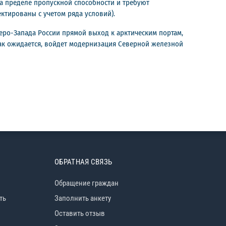
на пределе пропускной способности и требуют
ектированы с учетом ряда условий).
веро-Запада России прямой выход к арктическим портам,
как ожидается, войдет модернизация Северной железной
ОБРАТНАЯ СВЯЗЬ
Обращение граждан
ть
Заполнить анкету
Оставить отзыв