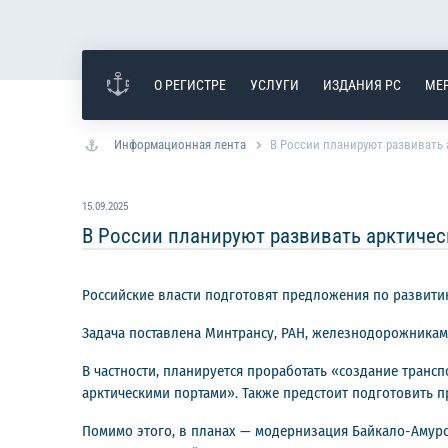
О РЕГИСТРЕ
УСЛУГИ
ИЗДАНИЯ РС
МЕ
Информационная лента
В России планируют развивать
15.09.2025
В России планируют развивать арктиче
Российские власти подготовят предложения по развитию
Задача поставлена Минтрансу, РАН, железнодорожникам.
В частности, планируется проработать «создание тра
арктическими портами». Также предстоит подготовить п
Помимо этого, в планах — модернизация Байкало-Амур