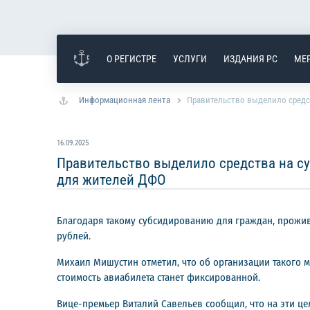
О РЕГИСТРЕ
УСЛУГИ
ИЗДАНИЯ РС
МЕ
Информационная лента
Правительство выделило средс
16.09.2025
Правительство выделило средства на с
для жителей ДФО
Благодаря такому субсидированию для граждан, прожив
рублей.
Михаил Мишустин отметил, что об организации такого м
стоимость авиабилета станет фиксированной.
Вице-премьер Виталий Савельев сообщил, что на эти цел