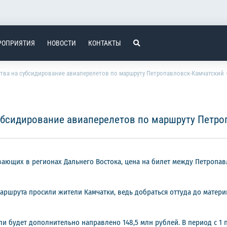
РОПРИЯТИЯ
НОВОСТИ
КОНТАКТЫ
тва на субсидирование авиаперелетов по маршруту Петропавловск-Камчатский
убсидирование авиаперелетов по маршруту Петро
ающих в регионах Дальнего Востока, цена на билет между Петропавл
аршрута просили жители Камчатки, ведь добраться оттуда до матери
и будет дополнительно направлено 148,5 млн рублей. В период с 1 п