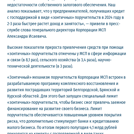
недостаточности собственного залогового обеспечения. Наш
анализ показывает, что у предпринимателей, получивших кредит
с господдержкой в виде «зонтичных» поручительств в 2024 году в
2-3 раза быстрее растет доход и занятость«, — привели в пресс-
службе слова генерального директора Корпорации МСП
Александра Исаевича.
Высокие показатели прироста привлечения средств при помощи
«зонтичных» поручительств отмечены у МСП в сфере информации
и связи (в 8,1 раз), сельского хозяйства (в 3,4 раза), научно-
технической деятельности (в 3 раза).
«Зонтичный» механизм поручительств Корпорации МСП встроен в
разрабатываемую программу комплексного восстановления и
развития пострадавших территорий Белгородской, Брянской и
Курской областей. Для этого был запущен специальный лимит
«зонтичных» поручительств, чтобы бизнес смог привлечь заемное
финансирование на развитие своего бизнеса. Лимит
поручительств обеспечивается повышенным уровнем покрытия
риска, что дополнительно стимулирует банки к кредитованию
малого бизнеса. По итогам первого полугодия 4,1 млрд рублей
приходится на кредиты с господдержкой в виде таких