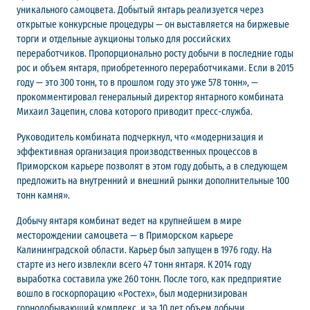
уникального самоцвета. Добытый янтарь реализуется через
открытые конкурсные процедуры — он выставляется на биржевые
торги и отдельные аукционы только для российских
переработчиков. Пропорционально росту добычи в последние годы
рос и объем янтаря, приобретенного переработчиками. Если в 2015
году — это 300 тонн, то в прошлом году это уже 578 тонн», —
прокомментировал генеральный директор янтарного комбината
Михаил Зацепин, слова которого приводит пресс-служба.
Руководитель комбината подчеркнул, что «модернизация и
эффективная организация производственных процессов в
Приморском карьере позволят в этом году добыть, а в следующем
предложить на внутренний и внешний рынки дополнительные 100
тонн камня».
Добычу янтаря комбинат ведет на крупнейшем в мире
месторождении самоцвета — в Приморском карьере
Калининградской области. Карьер был запущен в 1976 году. На
старте из него извлекли всего 47 тонн янтаря. К 2014 году
выработка составила уже 260 тонн. После того, как предприятие
вошло в госкорпорацию «Ростех», был модернизирован
горнодобывающий комплекс, и за 10 лет объем добычи