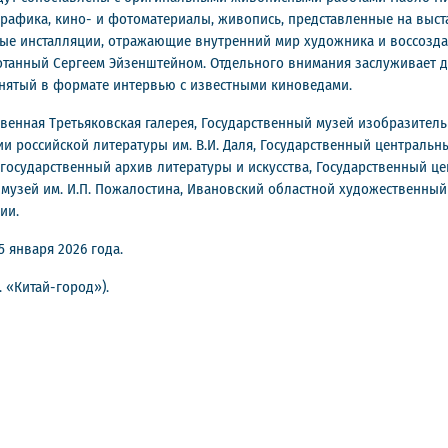
графика, кино- и фотоматериалы, живопись, представленные на выст
дные инсталляции, отражающие внутренний мир художника и воссозд
ботанный Сергеем Эйзенштейном. Отдельного внимания заслуживает 
снятый в формате интервью с известными киноведами.
венная Третьяковская галерея, Государственный музей изобразительн
и российской литературы им. В.И. Даля, Государственный централь
осударственный архив литературы и искусства, Государственный цен
музей им. И.П. Пожалостина, Ивановский областной художественный
ии.
5 января 2026 года.
м. «Китай-город»).