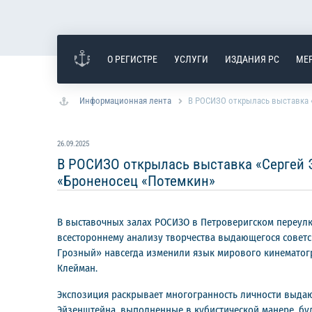
О РЕГИСТРЕ
УСЛУГИ
ИЗДАНИЯ РС
МЕ
Информационная лента
В РОСИЗО открылась выставка «
26.09.2025
В РОСИЗО открылась выставка «Сергей 
«Броненосец «Потемкин»
В выставочных залах РОСИЗО в Петроверигском переулк
всестороннему анализу творчества выдающегося советск
Грозный» навсегда изменили язык мирового кинематогр
Клейман.
Экспозиция раскрывает многогранность личности выдающ
Эйзенштейна, выполненные в кубистической манере, б