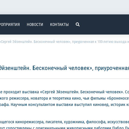
РОПРИЯТИЯ
НОВОСТИ
КОНТАКТЫ
Сергей Эйзенштейн. Бесконечный человек», приуроченная к 100-летию выхода 
Эйзенштейн. Бесконечный человек», приуроченная
е проходит выставка «Сергей Эйзенштейн. Бесконечный человек». 
ого режиссера, новатора и теоретика кино, чьи фильмы «Броненосе
афа. Научным консультантом выставки выступил киновед, историк ки
егося кинорежиссера, писателя, художника, философа, искусствове
удут сопоставлены с оригинальными живописными работами Пабло Пи