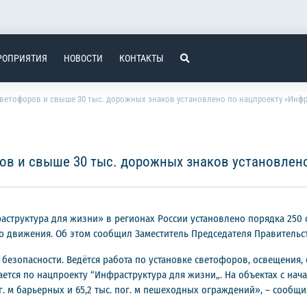
РОПРИЯТИЯ
НОВОСТИ
КОНТАКТЫ
светофоров и свыше 30 тыс. дорожных знаков установлено по нацпроекту «Инфра
ов и свыше 30 тыс. дорожных знаков установлено
структура для жизни» в регионах России установлено порядка 250 с
 движения. Об этом сообщил Заместитель Председателя Правительст
безопасности. Ведётся работа по установке светофоров, освещения, 
ется по нацпроекту “Инфраструктура для жизни„. На объектах с нача
ог. м барьерных и 65,2 тыс. пог. м пешеходных ограждений», – сообщ