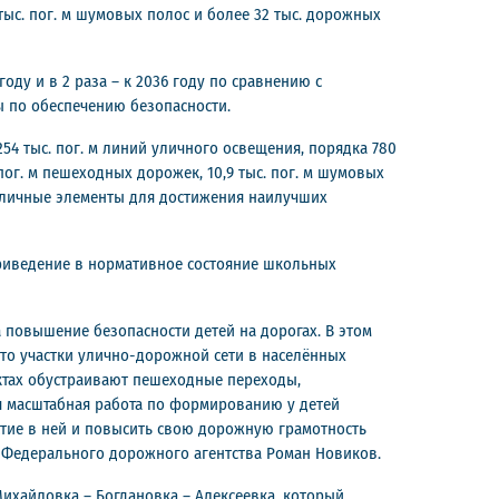
 тыс. пог. м шумовых полос и более 32 тыс. дорожных
оду и в 2 раза – к 2036 году по сравнению с
ы по обеспечению безопасности.
54 тыс. пог. м линий уличного освещения, порядка 780
 пог. м пешеходных дорожек, 10,9 тыс. пог. м шумовых
азличные элементы для достижения наилучших
риведение в нормативное состояние школьных
 повышение безопасности детей на дорогах. В этом
это участки улично-дорожной сети в населённых
ектах обустраивают пешеходные переходы,
ся масштабная работа по формированию у детей
астие в ней и повысить свою дорожную грамотность
ь Федерального дорожного агентства Роман Новиков.
ихайловка – Богдановка – Алексеевка, который