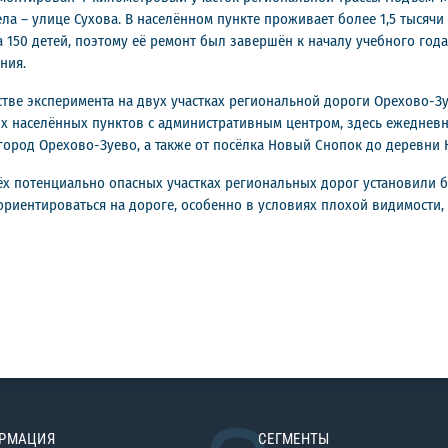
а – улице Сухова. В населённом пункте проживает более 1,5 тысячи 
 150 детей, поэтому её ремонт был завершён к началу учебного год
ния.
стве эксперимента на двух участках региональной дороги Орехово-З
их населённых пунктов с административным центром, здесь ежедневн
в город Орехово-Зуево, а также от посёлка Новый Снопок до деревни
ёх потенциально опасных участках региональных дорог установили 
ориентироваться на дороге, особенно в условиях плохой видимости,
РМАЦИЯ
СЕГМЕНТЫ