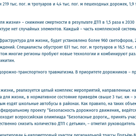
219 тыс. пог. м тротуаров и 4,4 тыс. пог. м пешеходных дорожек, 1,9
 жизни» – снижение смертности в результате ДТП в 1,5 раза к 2030 г
ктуре нет случайных элементов. Каждый – часть комплексной систем
фраструктура для жизни„ будет установлено более 960 светофоров, 2
аждений. Специалисты обустроят 631 тыс. пог. м тротуаров и 16,5 тыс.
и этом многие регионы пробуют новые технологии и комбинируют р
Никитин.
 дорожно-транспортного травматизма. В приоритете дорожников – п
 жизни„ реализуется целый комплекс мероприятий, направленных на
 для жизни„ в нормативное состояние приведём свыше 3 тыс. км – 
рым ездят школьные автобусы в районах. Как правило, на таких объ
ря федеральному проекту “Безопасность дорожного движения„ ведёт
проходит всероссийская олимпиада “Безопасные дороги„, принять уч
ественно снизить количество ДТП с детьми», – отметил руководител
монтирован 4-километровый участок региональной трассы Подъём-М