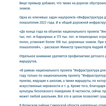
Вице-премьер добавил, что также на дорогах обустроили 
знаков.
Одна из ключевых задач нацпроекта «Инфраструктура для
показателем 2023 года. И в общей дорожной инфрастру
«До конца года на объектах национального проекта “Ин
тыс. пог. м барьерных и 173 тыс. пог. м пешеходных огр
полос, установят более 108 тыс. дорожных знаков. Пр
показателей», – рассказал Министр транспорта Андрей 
Отдельное внимание уделяется профилактике детского
маршрутов.
«В рамках национального проекта “Инфраструктура для
году только по национальному проекту “Инфраструктура
пунктах, ведущие к школам, а также маршруты, по кото
искусственные неровности и т. д. Кроме того, благода
культуры безопасного поведения. В частности, сейчас 
может любой школьник. Всё это в целом позволяет сущ
В Волжском районе Самарской области капитально отре