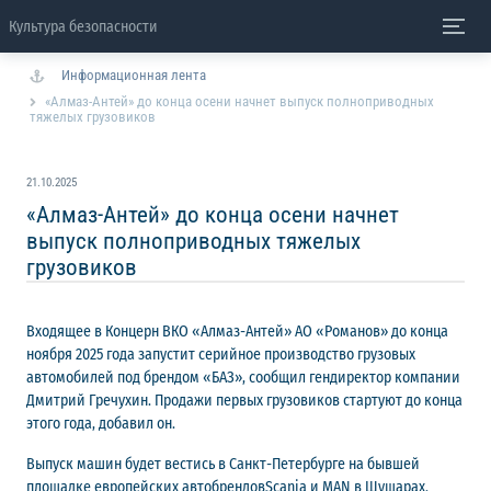
Культура безопасности
Информационная лента
«Алмаз-Антей» до конца осени начнет выпуск полноприводных
тяжелых грузовиков
21.10.2025
«Алмаз-Антей» до конца осени начнет
выпуск полноприводных тяжелых
грузовиков
Входящее в Концерн ВКО «Алмаз-Антей» АО «Романов» до конца
ноября 2025 года запустит серийное производство грузовых
автомобилей под брендом «БАЗ», сообщил гендиректор компании
Дмитрий Гречухин. Продажи первых грузовиков стартуют до конца
этого года, добавил он.
Выпуск машин будет вестись в Санкт-Петербурге на бывшей
площадке европейских автобрендовScania и MAN в Шушарах.