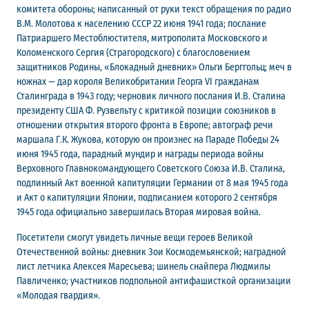
комитета обороны; написанный от руки текст обращения по радио
В.М. Молотова к населению СССР 22 июня 1941 года; послание
Патриаршего Местоблюстителя, митрополита Московского и
Коломенского Сергия (Страгородского) с благословением
защитников Родины, «Блокадный дневник» Ольги Берггольц; меч в
ножнах — дар короля Великобритании Георга VI гражданам
Сталинграда в 1943 году; черновик личного послания И.В. Сталина
президенту США Ф. Рузвельту с критикой позиции союзников в
отношении открытия второго фронта в Европе; автограф речи
маршала Г.К. Жукова, которую он произнес на Параде Победы 24
июня 1945 года, парадный мундир и награды периода войны
Верховного Главнокомандующего Советского Союза И.В. Сталина,
подлинный Акт военной капитуляции Германии от 8 мая 1945 года
и Акт о капитуляции Японии, подписанием которого 2 сентября
1945 года официально завершилась Вторая мировая война.
Посетители смогут увидеть личные вещи героев Великой
Отечественной войны: дневник Зои Космодемьянской; наградной
лист летчика Алексея Маресьева; шинель снайпера Людмилы
Павличенко; участников подпольной антифашисткой организации
«Молодая гвардия».