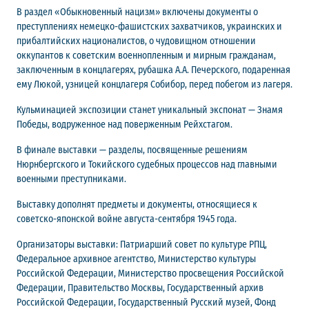
В раздел «Обыкновенный нацизм» включены документы о
преступлениях немецко-фашистских захватчиков, украинских и
прибалтийских националистов, о чудовищном отношении
оккупантов к советским военнопленным и мирным гражданам,
заключенным в концлагерях, рубашка А.А. Печерского, подаренная
ему Люкой, узницей концлагеря Собибор, перед побегом из лагеря.
Кульминацией экспозиции станет уникальный экспонат — Знамя
Победы, водруженное над поверженным Рейхстагом.
В финале выставки — разделы, посвященные решениям
Нюрнбергского и Токийского судебных процессов над главными
военными преступниками.
Выставку дополнят предметы и документы, относящиеся к
советско-японской войне августа-сентября 1945 года.
Организаторы выставки: Патриарший совет по культуре РПЦ,
Федеральное архивное агентство, Министерство культуры
Российской Федерации, Министерство просвещения Российской
Федерации, Правительство Москвы, Государственный архив
Российской Федерации, Государственный Русский музей, Фонд