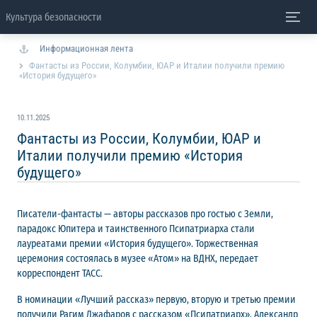
Культура безопасности
Информационная лента
Фантасты из России, Колумбии, ЮАР и Италии получили премию
«История будущего»
10.11.2025
Фантасты из России, Колумбии, ЮАР и
Италии получили премию «История
будущего»
Писатели-фантасты — авторы рассказов про гостью с Земли,
парадокс Юпитера и таинственного Псипатриарха стали
лауреатами премии «История будущего». Торжественная
церемония состоялась в музее «Атом» на ВДНХ, передает
корреспондент ТАСС.
В номинации «Лучший рассказ» первую, вторую и третью премии
получили Рагим Джафаров с рассказом «Псипатриарх», Александр