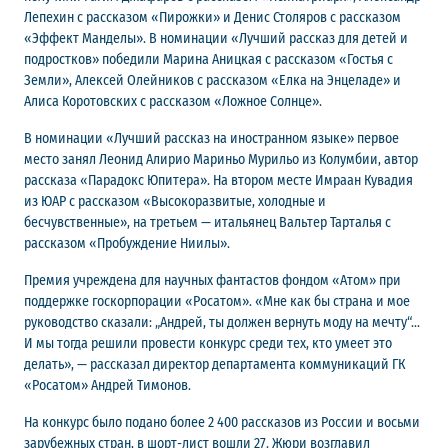
Лепехин с рассказом «Пирожки» и Денис Столяров с рассказом
«Эффект Манделы». В номинации «Лучший рассказ для детей и
подростков» победили Марина Аницкая с рассказом «Гостья с
Земли», Алексей Олейников с рассказом «Елка на Энцеладе» и
Алиса Коротовских с рассказом «Ложное Солнце».
В номинации «Лучший рассказ на иностранном языке» первое
место занял Леонид Алирио Мариньо Мурильо из Колумбии, автор
рассказа «Парадокс Юпитера». На втором месте Имраан Кувадия
из ЮАР с рассказом «Высокоразвитые, холодные и
бесчувственные», на третьем — итальянец Вальтер Тарталья с
рассказом «Пробуждение Ниилы».
Премия учреждена для научных фантастов фондом «Атом» при
поддержке госкорпорации «Росатом». «Мне как бы страна и мое
руководство сказали: „Андрей, ты должен вернуть моду на мечту“...
И мы тогда решили провести конкурс среди тех, кто умеет это
делать», — рассказал директор департамента коммуникаций ГК
«Росатом» Андрей Тимонов.
На конкурс было подано более 2 400 рассказов из России и восьми
зарубежных стран, в шорт-лист вошли 27. Жюри возглавил