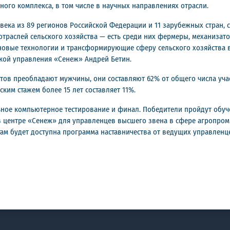
го комплекса, в том числе в научных направлениях отрасли.
века из 89 регионов Российской Федерации и 11 зарубежных стран, с
отраслей сельского хозяйства — есть среди них фермеры, механизат
вые технологии и трансформирующие сферу сельского хозяйства 
кой управления «Сенеж» Андрей Бетин.
антов преобладают мужчины, они составляют 62% от общего числа уч
ким стажем более 15 лет составляет 11%.
ьное компьютерное тестирование и финал. Победители пройдут обуч
 в центре «Сенеж» для управленцев высшего звена в сфере агропр
ам будет доступна программа наставничества от ведущих управлен