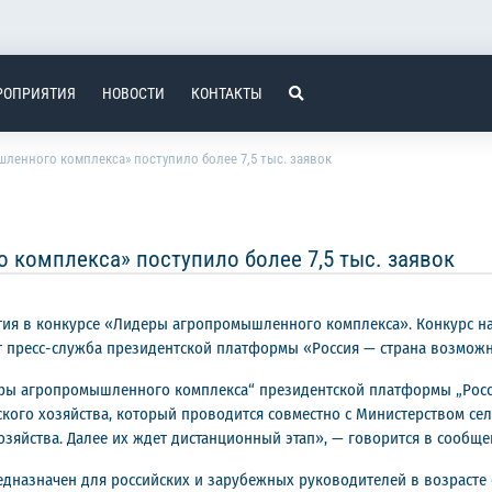
РОПРИЯТИЯ
НОВОСТИ
КОНТАКТЫ
ленного комплекса» поступило более 7,5 тыс. заявок
комплекса» поступило более 7,5 тыс. заявок
астия в конкурсе «Лидеры агропромышленного комплекса». Конкурс н
ет пресс-служба президентской платформы «Россия — страна возможн
ры агропромышленного комплекса“ президентской платформы „Росси
кого хозяйства, который проводится совместно с Министерством сель
озяйства. Далее их ждет дистанционный этап», — говорится в сообще
дназначен для российских и зарубежных руководителей в возрасте о