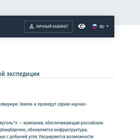
ЛИЧНЫЙ КАБИНЕТ
RU
ой экспедиции
Северную Землю и проведут серию научно-
куголь“» — компания, обеспечивающая российское
 Шпицбергене, обновляется инфраструктура,
ные с добычей угля. Расширяются возможности