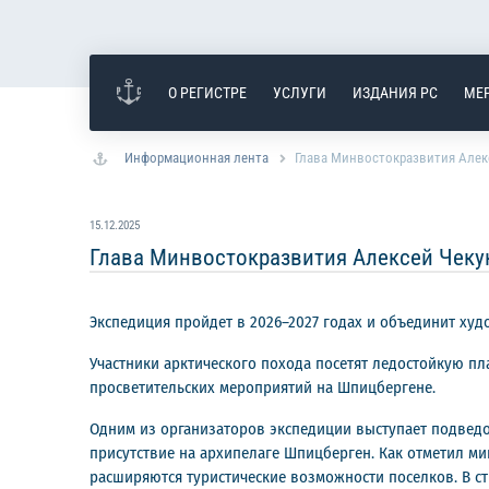
О РЕГИСТРЕ
УСЛУГИ
ИЗДАНИЯ РС
МЕ
Информационная лента
Глава Минвостокразвития Алек
15.12.2025
Глава Минвостокразвития Алексей Чеку
Экспедиция пройдет в 2026–2027 годах и объединит худ
Участники арктического похода посетят ледостойкую 
просветительских мероприятий на Шпицбергене.
Одним из организаторов экспедиции выступает подвед
присутствие на архипелаге Шпицберген. Как отметил ми
расширяются туристические возможности поселков. В ст