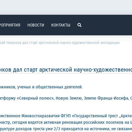
РОПРИЯТИЯ
НОВОСТИ
КОНТАКТЫ
сей Чекунков дал старт арктической научно-художественной экспедиции
нков дал старт арктической научно-художественн
ожников, ученых и общественных деятелей.
платформу «Северный полюс», Новую Землю, Землю Франца-Иосифа, 
омственное Минвостокразвития ФГУП «Государственный трест „Аркти
нистр, сегодня ведется активная реновация российских поселков на
руктуре доходов треста уже 2/3 приходится на источники, не связан