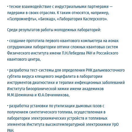
• тесное взаимодействие с индустриальными партнерами —
лидерами в своих отраслях. К таким относятся, например,
«Газпромнефть», «Биокад», «Лаборатория Касперского».
Среди результатов работы молодежных лабораторий:
• создание прототипа первого квантового компьютера на ионах
сотрудниками лаборатории оптики сложных квантовых систем
Физического института имени П.Н.Лебедева РАН и Российского
квантового центра,
• разработка тест-системы для определения РНК дальневосточного
субтипа вируса клещевого энцефалита в лаборатории
инструментов диагностики и терапии инфекционных заболеваний
Института биоорганической химии имени академиков
М.М.Шемякина и Ю.А.Овчинникова,
• разработка установки по утилизации дымовых газов с
получением синтетического топлива, осуществленная в
лаборатории электрохимических устройств и топливных
элементов Института высокотемпературной электрохимии УрО
РАН.