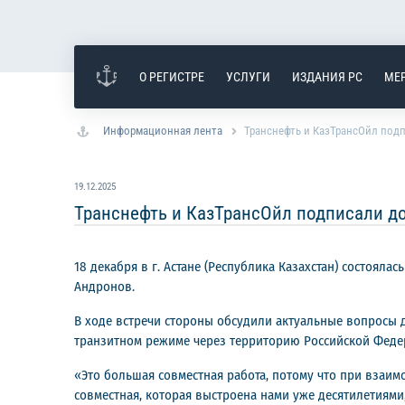
О РЕГИСТРЕ
УСЛУГИ
ИЗДАНИЯ РС
МЕ
Информационная лента
Транснефть и КазТрансОйл подп
19.12.2025
Транснефть и КазТрансОйл подписали до
18 декабря в г. Астане (Республика Казахстан) состоял
Андронов.
В ходе встречи стороны обсудили актуальные вопросы 
транзитном режиме через территорию Российской Федер
«Это большая совместная работа, потому что при взаим
совместная, которая выстроена нами уже десятилетиями