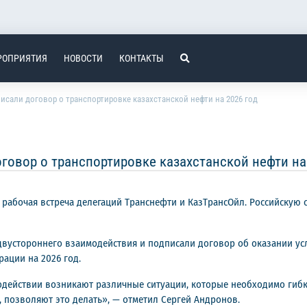
РОПРИЯТИЯ
НОВОСТИ
КОНТАКТЫ
исали договор о транспортировке казахстанской нефти на 2026 год
говор о транспортировке казахстанской нефти на
ась рабочая встреча делегаций Транснефти и КазТрансОйл. Российску
двустороннего взаимодействия и подписали договор об оказании усл
ации на 2026 год.
одействии возникают различные ситуации, которые необходимо гибко
, позволяют это делать», — отметил Сергей Андронов.