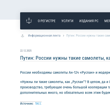
О РЕГИСТРЕ
УСЛУГИ
ИЗДАНИЯ РС
МЕ
Информационная лента
Путин: России нужны такие сам
22.12.2025
Путин: России нужны такие самолеты, к
России необходимы самолеты Ан-124 «Руслан» и модерн
«Нужны ли такие самолеты, как „Руслан“? В целом, да 
производство, требующее очень большой кооперации та
дополнительных много, но обязательно всем этим будем
Источник:
ТАСС