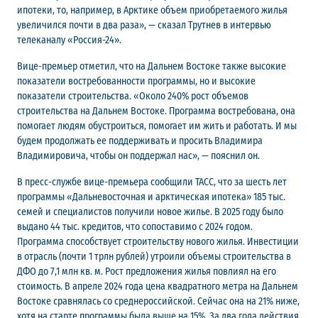
ипотеки, то, например, в Арктике объем приобретаемого жилья
увеличился почти в два раза», — сказал Трутнев в интервью
телеканалу «Россия-24».
Вице-премьер отметил, что на Дальнем Востоке также высокие
показатели востребованности программы, но и высокие
показатели строительства. «Около 240% рост объемов
строительства на Дальнем Востоке. Программа востребована, она
помогает людям обустроиться, помогает им жить и работать. И мы
будем продолжать ее поддерживать и просить Владимира
Владимировича, чтобы он поддержал нас», — пояснил он.
В пресс-службе вице-премьера сообщили ТАСС, что за шесть лет
программы «Дальневосточная и арктическая ипотека» 185 тыс.
семей и специалистов получили новое жилье. В 2025 году было
выдано 44 тыс. кредитов, что сопоставимо с 2024 годом.
Программа способствует строительству нового жилья. Инвестиции
в отрасль (почти 1 трлн рублей) утроили объемы строительства в
ДФО до 7,1 млн кв. м. Рост предложения жилья повлиял на его
стоимость. В апреле 2024 года цена квадратного метра на Дальнем
Востоке сравнялась со среднероссийской. Сейчас она на 21% ниже,
хотя на старте программы была выше на 15%. За два года действия