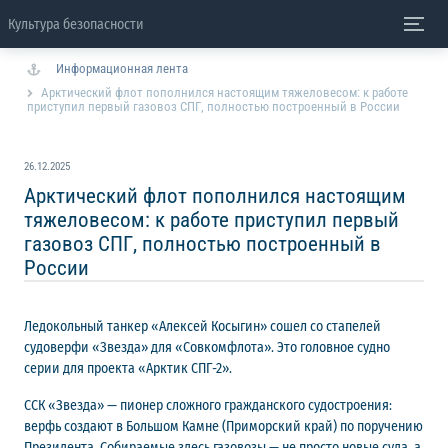
Культура безопасности
Информационная лента
Арктический флот пополнился настоящим тяжеловесом: к работе
приступил первый газовоз СПГ, полностью построенный в России
26.12.2025
Арктический флот пополнился настоящим
тяжеловесом: к работе приступил первый
газовоз СПГ, полностью построенный в
России
Ледокольный танкер «Алексей Косыгин» сошел со стапелей
судоверфи «Звезда» для «Совкомфлота». Это головное судно
серии для проекта «Арктик СПГ-2».
ССК «Звезда» — пионер сложного гражданского судостроения:
верфь создают в Большом Камне (Приморский край) по поручению
Президента. Собираемые здесь газовозы — не просто новые суда, а