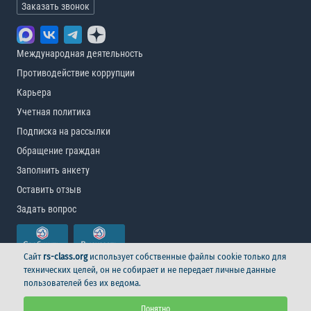
Заказать звонок
Международная деятельность
Противодействие коррупции
Карьера
Учетная политика
Подписка на рассылки
Обращение граждан
Заполнить анкету
Оставить отзыв
Задать вопрос
Сайт
rs-class.org
использует собственные файлы cookie только для
технических целей, он не собирает и не передает личные данные
пользователей без их ведома.
© Российский морской регистр судоходства, 2026
Понятно
Условия использования
Логотип