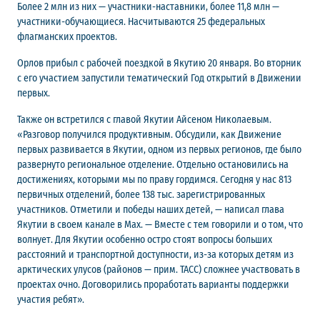
Более 2 млн из них — участники-наставники, более 11,8 млн —
участники-обучающиеся. Насчитываются 25 федеральных
флагманских проектов.
Орлов прибыл с рабочей поездкой в Якутию 20 января. Во вторник
с его участием запустили тематический Год открытий в Движении
первых.
Также он встретился с главой Якутии Айсеном Николаевым.
«Разговор получился продуктивным. Обсудили, как Движение
первых развивается в Якутии, одном из первых регионов, где было
развернуто региональное отделение. Отдельно остановились на
достижениях, которыми мы по праву гордимся. Сегодня у нас 813
первичных отделений, более 138 тыс. зарегистрированных
участников. Отметили и победы наших детей, — написал глава
Якутии в своем канале в Max. — Вместе с тем говорили и о том, что
волнует. Для Якутии особенно остро стоят вопросы больших
расстояний и транспортной доступности, из-за которых детям из
арктических улусов (районов — прим. ТАСС) сложнее участвовать в
проектах очно. Договорились проработать варианты поддержки
участия ребят».