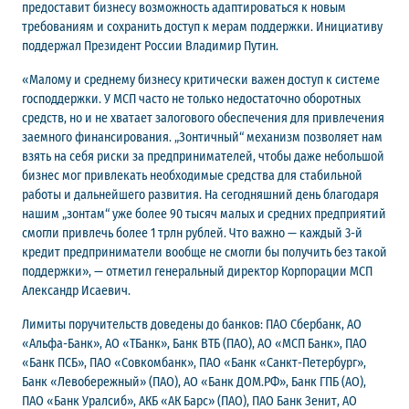
предоставит бизнесу возможность адаптироваться к новым
требованиям и сохранить доступ к мерам поддержки. Инициативу
поддержал Президент России Владимир Путин.
«Малому и среднему бизнесу критически важен доступ к системе
господдержки. У МСП часто не только недостаточно оборотных
средств, но и не хватает залогового обеспечения для привлечения
заемного финансирования. „Зонтичный“ механизм позволяет нам
взять на себя риски за предпринимателей, чтобы даже небольшой
бизнес мог привлекать необходимые средства для стабильной
работы и дальнейшего развития. На сегодняшний день благодаря
нашим „зонтам“ уже более 90 тысяч малых и средних предприятий
смогли привлечь более 1 трлн рублей. Что важно — каждый 3-й
кредит предприниматели вообще не смогли бы получить без такой
поддержки», — отметил генеральный директор Корпорации МСП
Александр Исаевич.
Лимиты поручительств доведены до банков: ПАО Сбербанк, АО
«Альфа-Банк», АО «ТБанк», Банк ВТБ (ПАО), АО «МСП Банк», ПАО
«Банк ПСБ», ПАО «Совкомбанк», ПАО «Банк «Санкт-Петербург»,
Банк «Левобережный» (ПАО), АО «Банк ДОМ.РФ», Банк ГПБ (АО),
ПАО «Банк Уралсиб», АКБ «АК Барс» (ПАО), ПАО Банк Зенит, АО