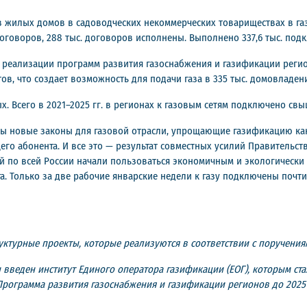
цев жилых домов в садоводческих некоммерческих товариществах в г
договоров, 288 тыс. договоров исполнены. Выполнено 337,6 тыс. под
реализации программ развития газоснабжения и газификации регионо
тов, что создает возможность для подачи газа в 335 тыс. домовладен
. Всего в 2021–2025 гг. в регионах к газовым сетям подключено свы
ы новые законы для газовой отрасли, упрощающие газификацию как 
го абонента. И все это — результат совместных усилий Правительст
емей по всей России начали пользоваться экономичным и экологическ
. Только за две рабочие январские недели к газу подключены почти 
ктурные проекты, которые реализуются в соответствии с поручения
 введен институт Единого оператора газификации (ЕОГ), которым с
рограмма развития газоснабжения и газификации регионов до 2025 