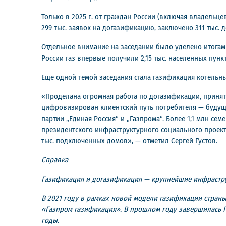
Только в 2025 г. от граждан России (включая владель
299 тыс. заявок на догазификацию, заключено 311 тыс. 
Отдельное внимание на заседании было уделено итогам 
России газ впервые получили 2,15 тыс. населенных пунк
Еще одной темой заседания стала газификация котельных
«Проделана огромная работа по догазификации, принят
цифровизирован клиентский путь потребителя — будуще
партии „Единая Россия“ и „Газпрома“. Более 1,1 млн с
президентского инфраструктурного социального проекта
тыс. подключенных домов», — отметил Сергей Густов.
Справка
Газификация и догазификация — крупнейшие инфрастру
В 2021 году в рамках новой модели газификации страны
«Газпром газификация». В прошлом году завершилась П
годы.