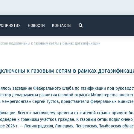
РОПРИЯТИЯ
НОВОСТИ
КОНТАКТЫ
оссии подключены к газовым сетям в рамках догазификации
дключены к газовым сетям в рамках догазификац
ялось заседание Федерального штаба по газификации под руководс
ректор департамента развития газовой отрасли Министерства энерге
межрегионгаз» Сергей Густов, представители федеральных министер
икации. Всего к настоящему времени от жителей страны принято бол
подведен к границам участков граждан. К газовым сетям подключен
е 2026 г. — Ленинградская, Липецкая, Пензенская, Тамбовская облас