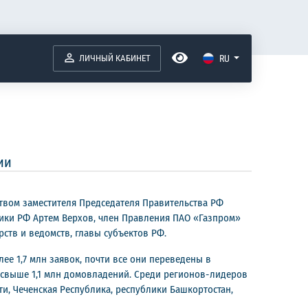
ЛИЧНЫЙ КАБИНЕТ
RU
ии
твом заместителя Председателя Правительства РФ
тики РФ Артем Верхов, член Правления ПАО «Газпром»
ств и ведомств, главы субъектов РФ.
ее 1,7 млн заявок, почти все они переведены в
о свыше 1,1 млн домовладений. Среди регионов-лидеров
ти, Чеченская Республика, республики Башкортостан,