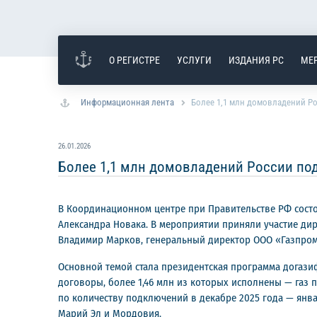
О РЕГИСТРЕ
УСЛУГИ
ИЗДАНИЯ РС
МЕ
Информационная лента
Более 1,1 млн домовладений Р
26.01.2026
Более 1,1 млн домовладений России по
В Координационном центре при Правительстве РФ состо
Александра Новака. В мероприятии приняли участие ди
Владимир Марков, генеральный директор ООО «Газпром 
Основной темой стала президентская программа догазиф
договоры, более 1,46 млн из которых исполнены — газ 
по количеству подключений в декабре 2025 года — январ
Марий Эл и Мордовия.