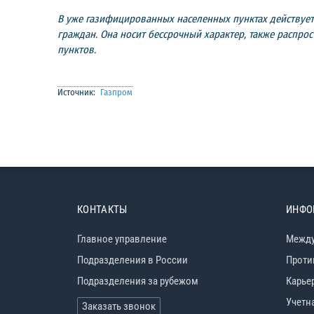
В уже газифицированных населенных пунктах действует
граждан. Она носит бессрочный характер, также распр
пунктов.
Источник:
Газпром
КОНТАКТЫ
ИНФО
Главное управление
Между
Подразделения в России
Проти
Подразделения за рубежом
Карье
Учетн
Заказать звонок