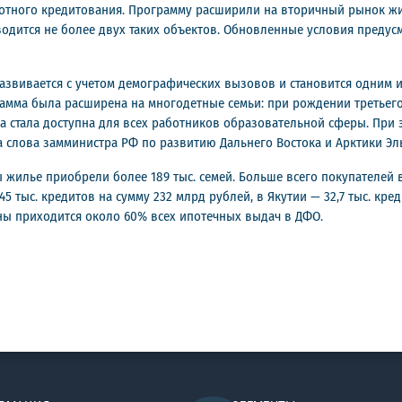
отного кредитования. Программу расширили на вторичный рынок жил
водится не более двух таких объектов. Обновленные условия преду
развивается с учетом демографических вызовов и становится одним
мма была расширена на многодетные семьи: при рождении третьего
амма стала доступна для всех работников образовательной сферы. Пр
а слова замминистра РФ по развитию Дальнего Востока и Арктики Э
ы жилье приобрели более 189 тыс. семей. Больше всего покупателей 
5 тыс. кредитов на сумму 232 млрд рублей, в Якутии — 32,7 тыс. кред
оны приходится около 60% всех ипотечных выдач в ДФО.