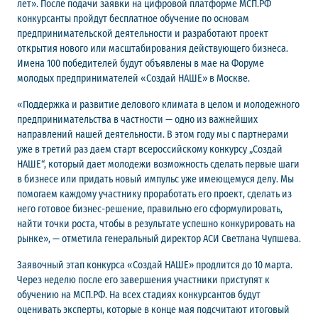
лет». После подачи заявки на цифровой платформе МСП.РФ
конкурсанты пройдут бесплатное обучение по основам
предпринимательской деятельности и разработают проект
открытия нового или масштабирования действующего бизнеса.
Имена 100 победителей будут объявлены в мае на Форуме
молодых предпринимателей «Создай НАШЕ» в Москве.
«Поддержка и развитие делового климата в целом и молодежного
предпринимательства в частности — одно из важнейших
направлений нашей деятельности. В этом году мы с партнерами
уже в третий раз даем старт всероссийскому конкурсу „Создай
НАШЕ“, который дает молодежи возможность сделать первые шаги
в бизнесе или придать новый импульс уже имеющемуся делу. Мы
помогаем каждому участнику проработать его проект, сделать из
него готовое бизнес-решение, правильно его сформулировать,
найти точки роста, чтобы в результате успешно конкурировать на
рынке», — отметила генеральный директор АСИ Светлана Чупшева.
Заявочный этап конкурса «Создай НАШЕ» продлится до 10 марта.
Через неделю после его завершения участники приступят к
обучению на МСП.РФ. На всех стадиях конкурсантов будут
оценивать эксперты, которые в конце мая подсчитают итоговый