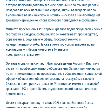
человек, отобрано 100 практик наставничества, свыше 200
авторов получили дополнительное признание за лучшие работы.
Поздравляю всех наставников с праздником! Благодарю вас за
выполнение вашей высокой миссии», — сказал вице-премьер РФ
Дмитрий Чернышенко, слова которого приводятся в сообщении.
Министр просвещения РФ Сергей Кравцов подчеркнул расширение
географии конкурса, сообщив, что он охватывает производство,
образование, социальную сферу, государственную и
муниципальную службу. Также в этом году была введена новая
номинация — «Наставничество в бизнесе и
предпринимательстве».
Организаторами выступают Минпросвещения России и Институт
развития профессионального образования. Заявки принимаются
по пяти номинациям: на производстве, в образовании, социальной
сфере и общественной деятельности, на госслужбе, а также в
бизнесе и предпринимательстве. Участником может стать любой
гражданин РФ старше 18 лет, осуществляющий наставническую
деятельность.
Итоги конкурса подведут в июле 2026 года на Всероссийском
семинаре-совещании в Калуге, уточнили в пресс-службе.