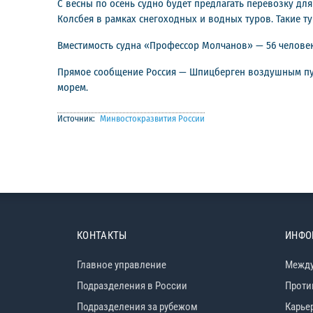
С весны по осень судно будет предлагать перевозку дл
Колсбея в рамках снегоходных и водных туров. Такие т
Вместимость судна «Профессор Молчанов» — 56 человек,
Прямое сообщение Россия — Шпицберген воздушным пут
морем.
Источник:
Минвостокразвития России
КОНТАКТЫ
ИНФО
Главное управление
Между
Подразделения в России
Проти
Подразделения за рубежом
Карье