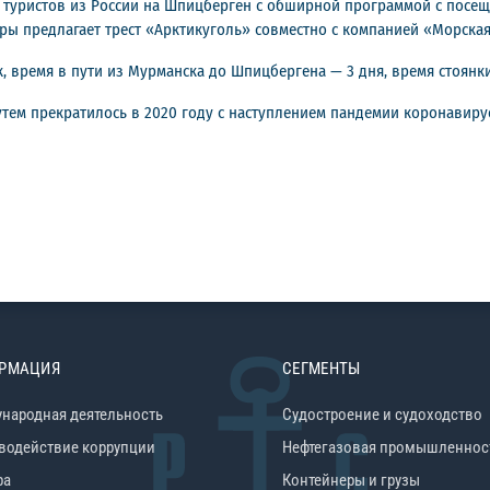
я туристов из России на Шпицберген с обширной программой с посе
уры предлагает трест «Арктикуголь» совместно с компанией «Морская
 время в пути из Мурманска до Шпицбергена — 3 дня, время стоянки
ем прекратилось в 2020 году с наступлением пандемии коронавирус
РМАЦИЯ
СЕГМЕНТЫ
народная деятельность
Судостроение и судоходство
водействие коррупции
Нефтегазовая промышленнос
ра
Контейнеры и грузы