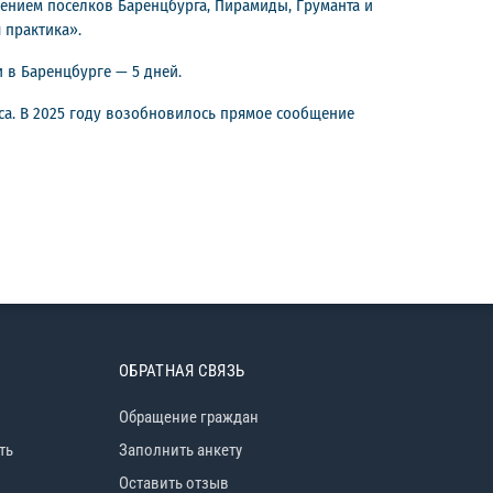
щением поселков Баренцбурга, Пирамиды, Груманта и
 практика».
 в Баренцбурге — 5 дней.
а. В 2025 году возобновилось прямое сообщение
ОБРАТНАЯ СВЯЗЬ
Обращение граждан
ть
Заполнить анкету
Оставить отзыв