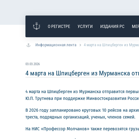
О РЕГИСТРЕ
УСЛУГИ
ИЗДАНИЯ РС
МЕ
Информационная лента
4 марта на Шпицберген из Мурм
03.03.2026
4 марта на Шпицберген из Мурманска от
4 марта на Шпицберген из Мурманска отправится первы
Ю.П. Трутнева при поддержке Минвостокразвития Росси
В 2026 году запланировано круговых 10 рейсов на арх
треста, подрядных организаций, ученых, членов семей.
На НИС «Профессор Молчанов» также перевозятся грузы