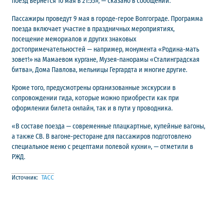
поезд вернется 10 мая в 21:55», — сказано в сообщении.
Пассажиры проведут 9 мая в городе-герое Волгограде. Программа
поезда включает участие в праздничных мероприятиях,
посещение мемориалов и других знаковых
достопримечательностей — например, монумента «Родина-мать
зовет!» на Мамаевом кургане, Музея-панорамы «Сталинградская
битва», Дома Павлова, мельницы Гергардта и многие другие.
Кроме того, предусмотрены организованные экскурсии в
сопровождении гида, которые можно приобрести как при
оформлении билета онлайн, так и в пути у проводника.
«В составе поезда — современные плацкартные, купейные вагоны,
а также СВ. В вагоне-ресторане для пассажиров подготовлено
специальное меню с рецептами полевой кухни», — отметили в
РЖД.
Источник:
ТАСС