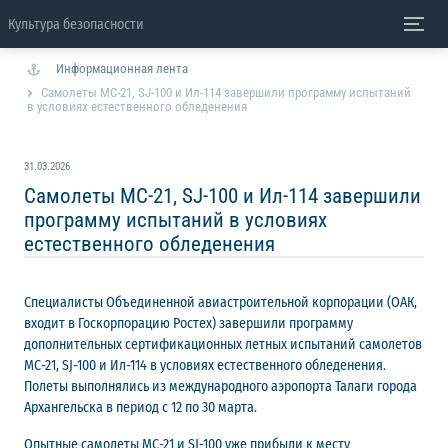
Культура безопасности
Информационная лента
Самолеты МС-21, SJ-100 и Ил-114 завершили программу испытаний
в условиях естественного обледенения
31.03.2026
Самолеты МС-21, SJ-100 и Ил-114 завершили
программу испытаний в условиях
естественного обледенения
Специалисты Объединенной авиастроительной корпорации (ОАК,
входит в Госкорпорацию Ростех) завершили программу
дополнительных сертификационных летных испытаний самолетов
МС-21, SJ-100 и Ил-114 в условиях естественного обледенения.
Полеты выполнялись из международного аэропорта Талаги города
Архангельска в период с 12 по 30 марта.
Опытные самолеты МС-21 и SJ-100 уже прибыли к месту