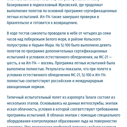
базирования в подмосковный Жуковский, где продолжат
выполнение полетов по основной программе сертификационных
летных испытаний. Ил-114 также завершил проверки в
Архангельске и готовится к возвращению.
В ходе тестов самолеты проводили в небе от четырех до семи
часов над побережьем Белого моря, в районе Кольского
полуострова и Нарьян-Мара. На SJ-100 было выполнено девять
полетов по программе дополнительных сертификационных
испытаний в условиях естественного обледенения, на МС-21 —
шесть, а на Ил-114 — восемь. Программа летных испытаний была
выполнена полностью. Результаты показали, что при полете в
условиях естественного обледенения МС-21, SJ-100 и Ил-114
полностью соответствуют российским и международным
авиационным нормам.
Типичный испытательный полет из аэропорта Талаги состоял из
нескольких этапов. Основываясь на данных метеослужбы, экипаж
искал облачность, условия в которой соответствуют требованиям
программы испытаний. В облаках экипаж с помощью специального
оборудования контролировал образование льда на поверхностях